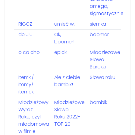
omega,
sigmastycznie
RIGCZ
umieć w…
siemka
delulu
Ok,
boomer
boomer!
o co cho
epicki
Młodzieżowe
Słowo
Baroku
itemki/
Ale z ciebie
Słowo roku
itemy/
bambik!
itemek
Młodzieżowy
Młodzieżowe
bambik
Wyraz
Słowo
Roku, czyli
Roku 2022-
młodomowa
TOP 20
w filmie