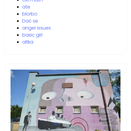
ate
blorbo
Dać se
anger issues
basic girl
altka