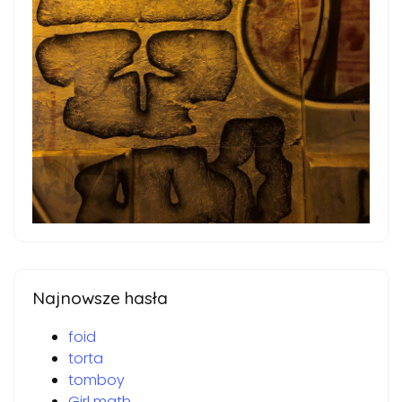
Najnowsze hasła
foid
torta
tomboy
Girl math