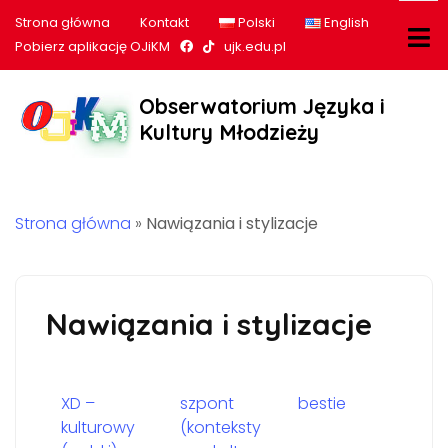
Strona główna
Kontakt
Polski
English
Nasz profil na Facebook
Nasz profil na tiktok
Pobierz aplikację OJiKM
ujk.edu.pl
Obserwatorium Języka i
Kultury Młodzieży
Strona główna
»
Nawiązania i stylizacje
Nawiązania i stylizacje
XD –
szpont
bestie
kulturowy
(konteksty