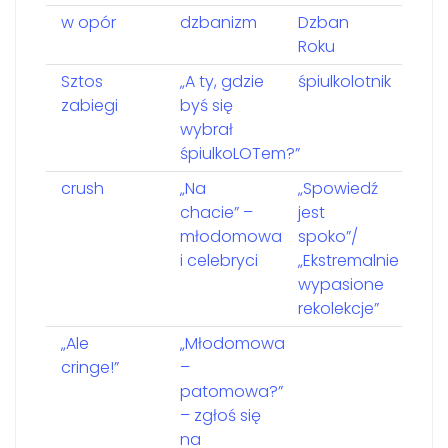
w opór
dzbanizm
Dzban
Roku
Sztos
„A ty, gdzie
śpiulkolotnik
zabiegi
byś się
wybrał
śpiulkoLOTem?”
crush
„Na
„Spowiedź
chacie” –
jest
młodomowa
spoko”/
i celebryci
„Ekstremalnie
wypasione
rekolekcje”
„Ale
„Młodomowa
cringe!”
–
patomowa?”
– zgłoś się
na