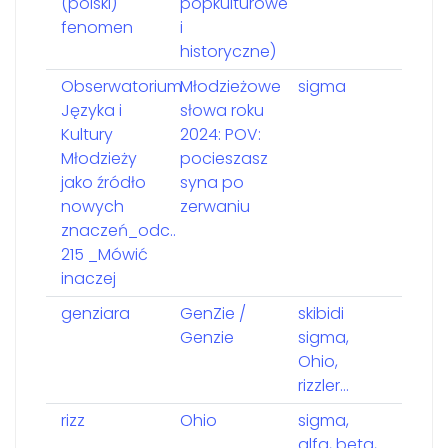
(polski)
popkulturowe
fenomen
i
historyczne)
Obserwatorium
Młodzieżowe
sigma
Języka i
słowa roku
Kultury
2024: POV:
Młodzieży
pocieszasz
jako źródło
syna po
nowych
zerwaniu
znaczeń_odc..
215 _Mówić
inaczej
genziara
GenZie /
skibidi
Genzie
sigma,
Ohio,
rizzler…
rizz
Ohio
sigma,
alfa, beta,