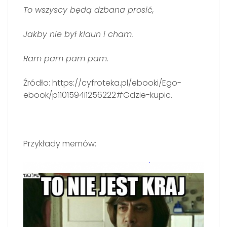
To wszyscy będą dzbana prosić,
Jakby nie był klaun i cham.
Ram pam pam pam.
Źródło: https://cyfroteka.pl/ebooki/Ego-
ebook/p1101594i1256222#Gdzie-kupic.
Przykłady memów: