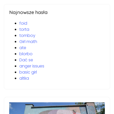
Najnowsze hasła
foid
torta
tomboy
Girl math
ate
blorbo
Dać se
anger issues
basic girl
altka