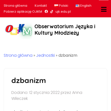
Strona główna
Kontakt
Polski
English
Nasz profil na Facebook
Nasz profil na tiktok
Pobierz aplikację OJiKM
ujk.edu.pl
Obserwatorium Języka i
Kultury Młodzieży
Strona główna
»
Jednostki
»
dzbanizm
dzbanizm
Dodano: 12 stycznia 2022 przez Anna
Wileczek