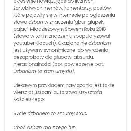
określenie nawiązujące do licznych,
żartobliwych memów, komentarzy, postów,
które pojawiły się w internecie po ogłoszeniu
słowa
dzban
w znaczeniu 'gbur, głupek,
pajac’ Młodzieżowym Słowem Roku 2018
(słowo w takim znaczeniu spopularyzował
youtuber Klocuch). Okazjonalnie
dzbanizm
jest używany synonimiczne do wyrażenia
dezaprobaty dla głupoty, absurdu,
nieracjonalności (por. powiedzenie pot.
Dzbanizm to stan umysłu).
Ciekawym przykładem nawiązania jest także
wiersz pt „Dzban” autorstwa Krzysztofa
Kościelskiego:
Bycie dzbanem to smutny stan,
Choć dzban ma z tego fun: