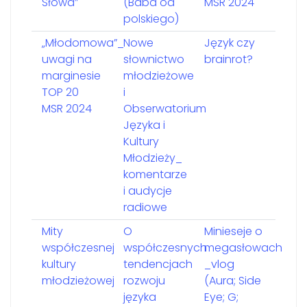
Słowa”
(Baba od
MSR 2024
polskiego)
„Młodomowa”_
Nowe
Język czy
uwagi na
słownictwo
brainrot?
marginesie
młodzieżowe
TOP 20
i
MSR 2024
Obserwatorium
Języka i
Kultury
Młodzieży_
komentarze
i audycje
radiowe
Mity
O
Minieseje o
współczesnej
współczesnych
megasłowach
kultury
tendencjach
_vlog
młodzieżowej
rozwoju
(Aura; Side
języka
Eye; G;