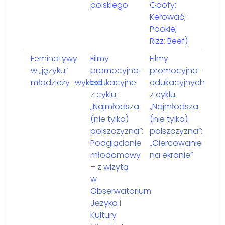
polskiego
Goofy;
Kerować;
Pookie;
Rizz; Beef)
Feminatywy
Filmy
Filmy
w „języku”
promocyjno-
promocyjno-
młodzieży_wykład
edukacyjne
edukacyjnych
z cyklu:
z cyklu:
„Najmłodsza
„Najmłodsza
(nie tylko)
(nie tylko)
polszczyzna”:
polszczyzna”:
Podglądanie
„Giercowanie
młodomowy
na ekranie”
– z wizytą
w
Obserwatorium
Języka i
Kultury