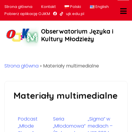
Strona główna
Kontakt
Polski
English
Nasz profil na Facebook
Nasz profil na tiktok
Pobierz aplikację OJiKM
ujk.edu.pl
Obserwatorium Języka i
Kultury Młodzieży
Strona główna
»
Materiały multimedialne
Materiały multimedialne
Podcast
Seria
„Sigma” w
„Młode
„Młodomowa”
mediach –