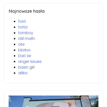
Najnowsze hasła
foid
torta
tomboy
Girl math
ate
blorbo
Dać se
anger issues
basic girl
altka