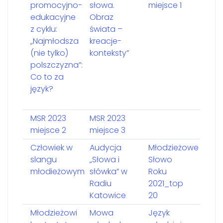
promocyjno-
słowa.
miejsce 1
edukacyjne
Obraz
z cyklu:
świata –
„Najmłodsza
kreacje-
(nie tylko)
konteksty”
polszczyzna”:
Co to za
język?
MSR 2023
MSR 2023
miejsce 2
miejsce 3
Człowiek w
Audycja
Młodzieżowe
slangu
„Słowa i
Słowo
młodieżowym
słówka” w
Roku
Radiu
2021_top
Katowice
20
Młodzieżowi
Mowa
Język