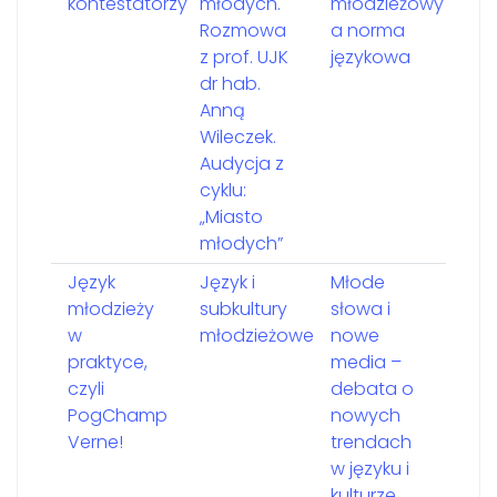
kontestatorzy
młodych.
młodzieżowy
Rozmowa
a norma
z prof. UJK
językowa
dr hab.
Anną
Wileczek.
Audycja z
cyklu:
„Miasto
młodych”
Język
Język i
Młode
młodzieży
subkultury
słowa i
w
młodzieżowe
nowe
praktyce,
media –
czyli
debata o
PogChamp
nowych
Verne!
trendach
w języku i
kulturze