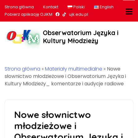
Strona główna
Kontakt
Polski
English
Nasz profil na Facebook
Nasz profil na tiktok
Pobierz aplikację OJiKM
ujk.edu.pl
Obserwatorium Języka i
Kultury Młodzieży
Strona główna
»
Materiały multimedialne
»
Nowe
słownictwo młodzieżowe i Obserwatorium Języka i
Kultury Młodzieży_ komentarze i audycje radiowe
Nowe słownictwo
młodzieżowe i
Obserwatorium Języka i