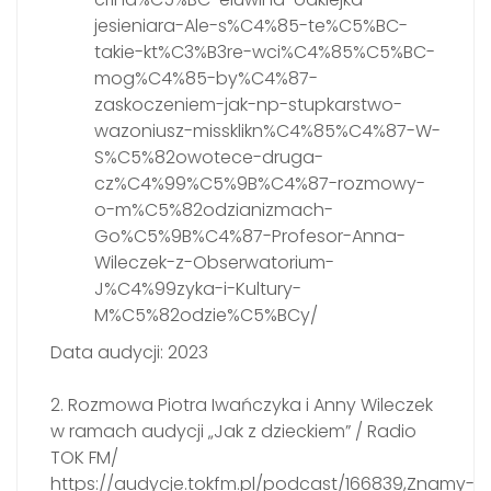
jesieniara-Ale-s%C4%85-te%C5%BC-
takie-kt%C3%B3re-wci%C4%85%C5%BC-
mog%C4%85-by%C4%87-
zaskoczeniem-jak-np-stupkarstwo-
wazoniusz-missklikn%C4%85%C4%87-W-
S%C5%82owotece-druga-
cz%C4%99%C5%9B%C4%87-rozmowy-
o-m%C5%82odzianizmach-
Go%C5%9B%C4%87-Profesor-Anna-
Wileczek-z-Obserwatorium-
J%C4%99zyka-i-Kultury-
M%C5%82odzie%C5%BCy/
Data audycji: 2023
2. Rozmowa Piotra Iwańczyka i Anny Wileczek
w ramach audycji „Jak z dzieckiem” / Radio
TOK FM/
https://audycje.tokfm.pl/podcast/166839,Znamy-