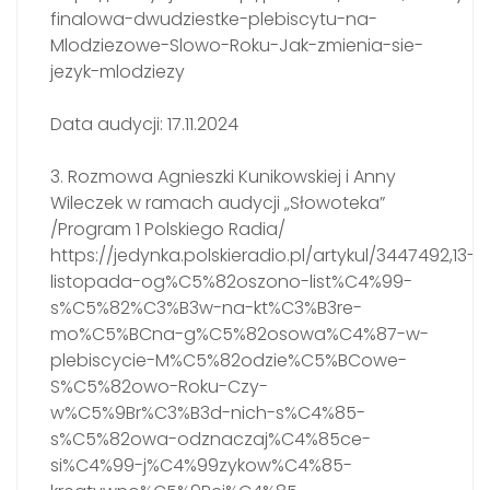
finalowa-dwudziestke-plebiscytu-na-
Mlodziezowe-Slowo-Roku-Jak-zmienia-sie-
jezyk-mlodziezy
Data audycji: 17.11.2024
3. Rozmowa Agnieszki Kunikowskiej i Anny
Wileczek w ramach audycji „Słowoteka”
/Program 1 Polskiego Radia/
https://jedynka.polskieradio.pl/artykul/3447492,13-
listopada-og%C5%82oszono-list%C4%99-
s%C5%82%C3%B3w-na-kt%C3%B3re-
mo%C5%BCna-g%C5%82osowa%C4%87-w-
plebiscycie-M%C5%82odzie%C5%BCowe-
S%C5%82owo-Roku-Czy-
w%C5%9Br%C3%B3d-nich-s%C4%85-
s%C5%82owa-odznaczaj%C4%85ce-
si%C4%99-j%C4%99zykow%C4%85-