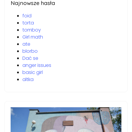
Najnowsze hasła
foid
torta
tomboy
Girl math
ate
blorbo
Dać se
anger issues
basic girl
altka