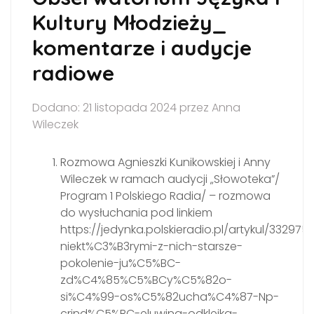
Kultury Młodzieży_
komentarze i audycje
radiowe
Dodano: 21 listopada 2024 przez Anna
Wileczek
Rozmowa Agnieszki Kunikowskiej i Anny
Wileczek w ramach audycji „Słowoteka”/
Program 1 Polskiego Radia/ – rozmowa
do wysłuchania pod linkiem
https://jedynka.polskieradio.pl/artykul/3329754
niekt%C3%B3rymi-z-nich-starsze-
pokolenie-ju%C5%BC-
zd%C4%85%C5%BCy%C5%82o-
si%C4%99-os%C5%82ucha%C4%87-Np-
crind%C5%BC-eluwina-odklejka-