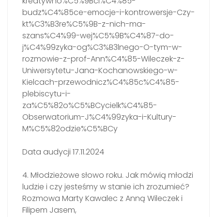
kreatywno%C5%9Bci%C4%85-
budz%C4%85ce-emocje-i-kontrowersje-Czy-
kt%C3%B3re%C5%9B-z-nich-ma-
szans%C4%99-wej%C5%9B%C4%87-do-
j%C4%99zyka-og%C3%B3lnego-O-tym-w-
rozmowie-z-prof-Ann%C4%85-Wileczek-z-
Uniwersytetu-Jana-Kochanowskiego-w-
Kielcach-przewodnicz%C4%85c%C4%85-
plebiscytu-i-
za%C5%82o%C5%BCycielk%C4%85-
Obserwatorium-J%C4%99zyka-i-Kultury-
M%C5%82odzie%C5%BCy
Data audycji 17.11.2024
4. Młodzieżowe słowo roku. Jak mówią młodzi
ludzie i czy jesteśmy w stanie ich zrozumieć?
Rozmowa Marty Kawalec z Anną Wileczek i
Filipem Jasem,