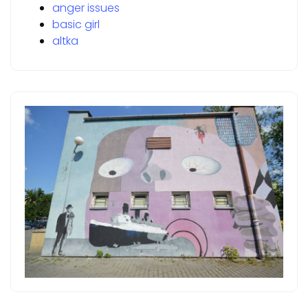
anger issues
basic girl
altka