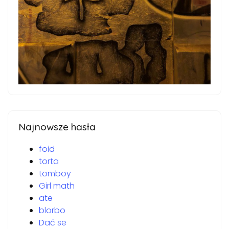
Najnowsze hasła
foid
torta
tomboy
Girl math
ate
blorbo
Dać se