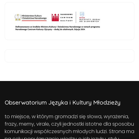
Obserwatorium Języka i Kultury Młodzieży
to miejsce, w którym gromadzi się słowa, wyrażenia,
frazy, memy, virale, czyli jednostki istotne dla sposobu
komunikacji współczesnych młodych ludzi. Strona ma
na celu popularyzację wiedzy o ich języku, stylu