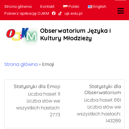
Strona główna
Kontakt
Polski
English
Nasz profil na Facebook
Nasz profil na tiktok
Pobierz aplikację OJiKM
ujk.edu.pl
Obserwatorium Języka i
Kultury Młodzieży
Strona główna
»
Emoji
Statystyki dla Emoji
Statystyki dla
Obserwatorium
Liczba haseł: 11
Liczba haseł: 661
Liczba słów we
Liczba słów we
wszystkich hasłach:
wszystkich hasłach:
2773
143289