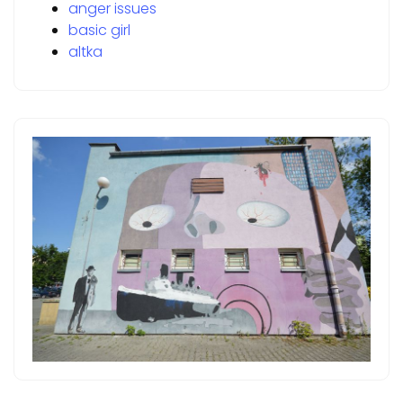
anger issues
basic girl
altka