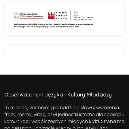
Obserwatorium Języka i Kultury Młodzieży
to miejsce, w którym gromadzi się słowa, wyrażenia,
frazy, memy, virale, czyli jednostki istotne dla sposobu
komunikacji współczesnych młodych ludzi. Strona ma
na celu popularyzację wiedzy o ich języku, stylu