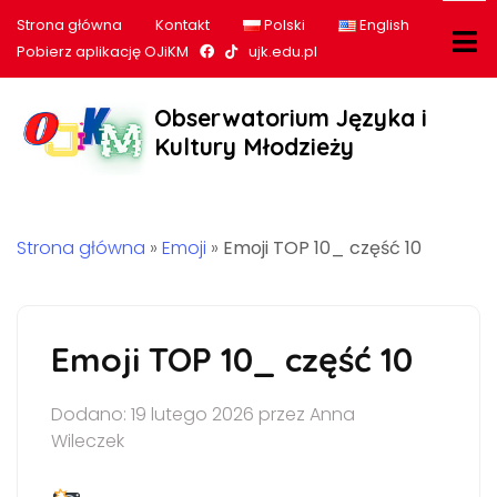
Strona główna
Kontakt
Polski
English
Nasz profil na Facebook
Nasz profil na tiktok
Pobierz aplikację OJiKM
ujk.edu.pl
Obserwatorium Języka i
Kultury Młodzieży
Strona główna
»
Emoji
»
Emoji TOP 10_ część 10
Emoji TOP 10_ część 10
Dodano: 19 lutego 2026 przez Anna
Wileczek