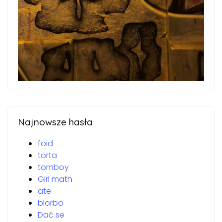
Najnowsze hasła
foid
torta
tomboy
Girl math
ate
blorbo
Dać se