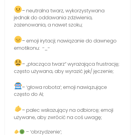
–
neutralna twarz, wykorzystywana
jednak do oddawania zdziwienia,
zażenowania, a nawet szoku;
–
emoji irytacji; nawiązanie do dawnego
emotikonu: -_-
–
„płacząca twarz” wyrażająca frustrację;
często używana, aby wyrazić jęk/ jęczenie;
–
‘głowa robota’; emoji nawiązujące
często do AI;
–
palec wskazujący na odbiorcę; emoji
używane, aby zwrócić na coś uwagę;
– ‘obrzydzenie’;