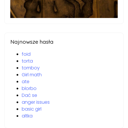
Najnowsze hasła
foid
torta
tomboy
Girl math
ate
blorbo
Dać se
anger issues
basic girl
altka