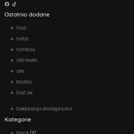
Ostatnio dodane
foid
torta
tomboy
Girl math
ate
blorbo
Dać se
Deklaracja dostępności
Kategorie
Emoji
(11)