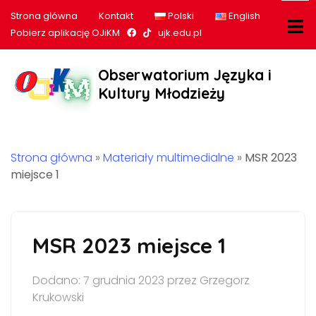
Strona główna
Kontakt
Polski
English
Nasz profil na Facebook
Nasz profil na tiktok
Pobierz aplikację OJiKM
ujk.edu.pl
Obserwatorium Języka i
Kultury Młodzieży
Strona główna
»
Materiały multimedialne
»
MSR 2023
miejsce 1
MSR 2023 miejsce 1
Dodano: 7 grudnia 2023 przez Grzegorz
Krukowski