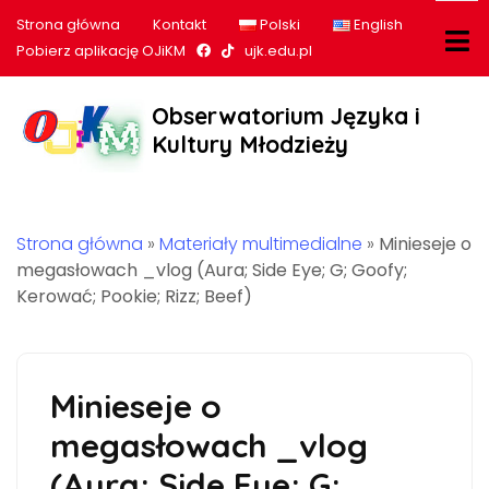
Strona główna
Kontakt
Polski
English
Nasz profil na Facebook
Nasz profil na tiktok
Pobierz aplikację OJiKM
ujk.edu.pl
Obserwatorium Języka i
Kultury Młodzieży
Strona główna
»
Materiały multimedialne
»
Minieseje o
megasłowach _vlog (Aura; Side Eye; G; Goofy;
Kerować; Pookie; Rizz; Beef)
Minieseje o
megasłowach _vlog
(Aura; Side Eye; G;