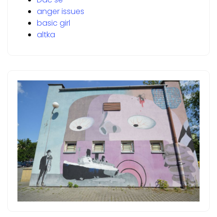
anger issues
basic girl
altka