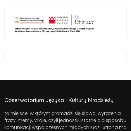
Obserwatorium Języka i Kultury Młodzieży
to miejsce, w którym gromadzi się słowa, wyrażenia,
frazy, memy, virale, czyli jednostki istotne dla sposobu
komunikacji współczesnych młodych ludzi. Strona ma