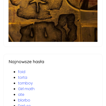
Najnowsze hasła
foid
torta
tomboy
Girl math
ate
blorbo
Dać se