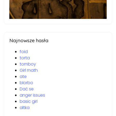
Najnowsze hasła
foid
torta
tomboy
Girl math
ate
blorbo
Dać se
anger issues
basic girl
altka