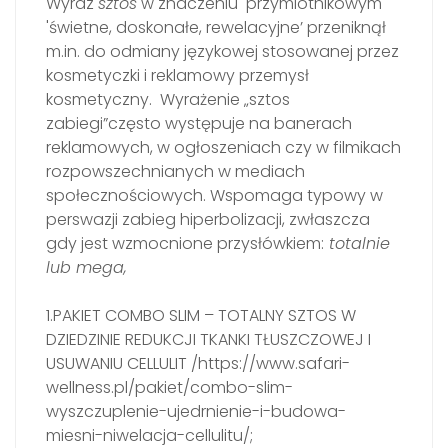
Wyraz
sztos
w znaczeniu przymiotnikowym
'świetne, doskonałe, rewelacyjne’ przeniknął
m.in. do odmiany językowej stosowanej przez
kosmetyczki i reklamowy przemysł
kosmetyczny. Wyrażenie „sztos
zabiegi”często występuje na banerach
reklamowych, w ogłoszeniach czy w filmikach
rozpowszechnianych w mediach
społecznościowych. Wspomaga typowy w
perswazji zabieg hiperbolizacji, zwłaszcza
gdy jest wzmocnione przysłówkiem:
totalnie
lub mega,
1.PAKIET COMBO SLIM – TOTALNY SZTOS W
DZIEDZINIE REDUKCJI TKANKI TŁUSZCZOWEJ I
USUWANIU CELLULIT /https://www.safari-
wellness.pl/pakiet/combo-slim-
wyszczuplenie-ujedrnienie-i-budowa-
miesni-niwelacja-cellulitu/;