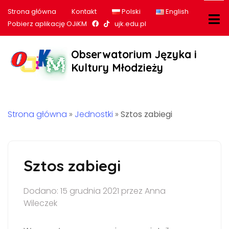
Strona główna
Kontakt
Polski
English
Nasz profil na Facebook
Nasz profil na tiktok
Pobierz aplikację OJiKM
ujk.edu.pl
Obserwatorium Języka i
Kultury Młodzieży
Strona główna
»
Jednostki
»
Sztos zabiegi
Sztos zabiegi
Dodano: 15 grudnia 2021 przez Anna
Wileczek