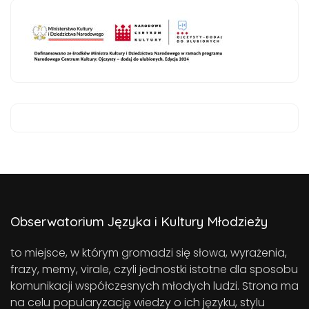
Obserwatorium Języka i Kultury Młodzieży
to miejsce, w którym gromadzi się słowa, wyrażenia,
frazy, memy, virale, czyli jednostki istotne dla sposobu
komunikacji współczesnych młodych ludzi. Strona ma
na celu popularyzację wiedzy o ich języku, stylu