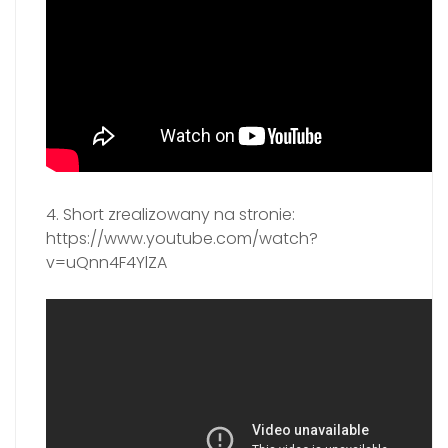
4. Short zrealizowany na stronie:
https://www.youtube.com/watch?
v=uQnn4F4YlZA