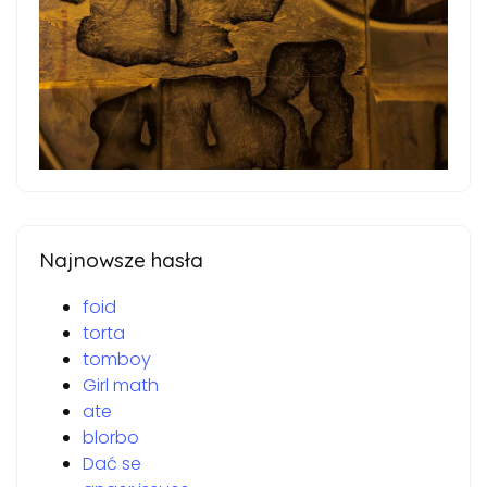
Najnowsze hasła
foid
torta
tomboy
Girl math
ate
blorbo
Dać se