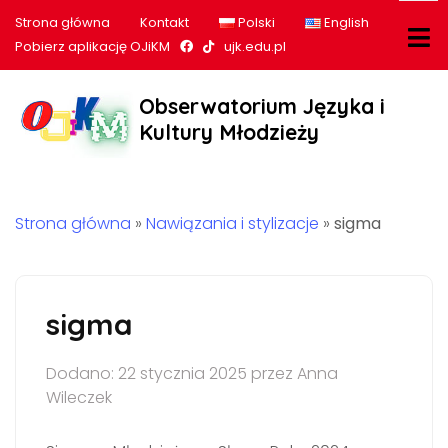
Strona główna
Kontakt
Polski
English
Nasz profil na Facebook
Nasz profil na tiktok
Pobierz aplikację OJiKM
ujk.edu.pl
Obserwatorium Języka i
Kultury Młodzieży
Strona główna
»
Nawiązania i stylizacje
»
sigma
sigma
Dodano: 22 stycznia 2025 przez Anna
Wileczek