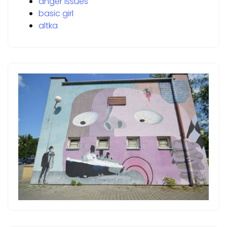
anger issues
basic girl
altka