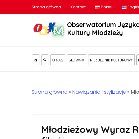
Strona główna
Kontakt
Polski
Engli
Obserwatorium Języka
Kultury Młodzieży
O NAS
SŁOWNIK
NIEZBĘDNIK KULTUROWY
Strona główna
»
Nawiązania i stylizacje
»
Mło
Młodzieżowy Wyraz R