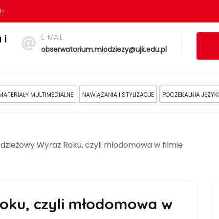
sh
E-MAIL
 i
obserwatorium.mlodziezy@ujk.edu.pl
MATERIAŁY MULTIMEDIALNE
NAWIĄZANIA I STYLIZACJE
POCZEKALNIA JĘZY
dzieżowy Wyraz Roku, czyli młodomowa w filmie
oku, czyli młodomowa w