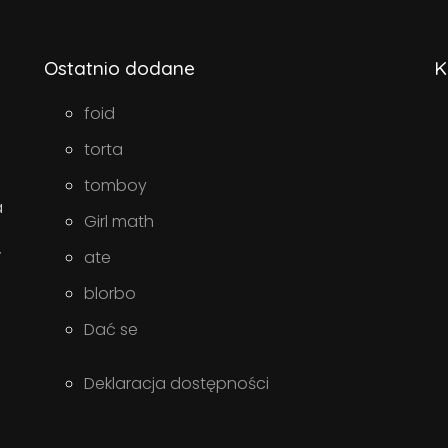
Ostatnio dodane
K
foid
torta
tomboy
a
Girl math
w
ate
blorbo
Dać se
Deklaracja dostępności