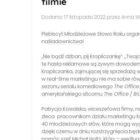
filmie
Dodano: 17 listopada 2022 przez Anna W
Plebiscyt Młodzieżowe Słowo Roku orga
naśladownictwa!
„Nie bądź dzban, pij Kropliczankę”. „Twoja 
te hasła reklamowe są żywym dowodem, ż
Kropliczanka, zajmującej się sprzedażą w
w real-time marketingu nie ma sobie r
sezonu serialu komediowego
The Office.
amerykańskiego sitcomu
The Office
/
Bi
Patrycja Kowalska, wiceszefowa firmy, n
zleca pracownikom działu marketingu Kr
40 młodzieżowych słów, które mogą wygr
dzięki czemu w dniu rozstrzygnięcia będ
pomóc szef Michał Holtz, który – według