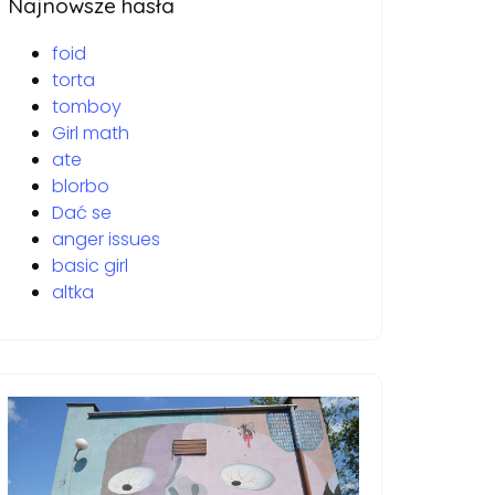
Najnowsze hasła
foid
torta
tomboy
Girl math
ate
blorbo
Dać se
anger issues
basic girl
altka