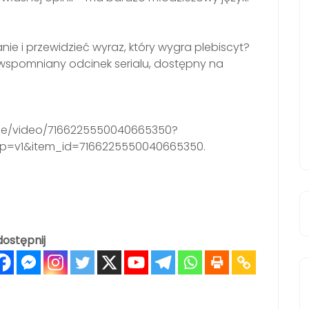
e i przewidzieć wyraz, który wygra plebiscyt?
wspomniany odcinek serialu, dostępny na
ine/video/7166225550040665350?
p=v1&item_id=7166225550040665350.
ostępnij