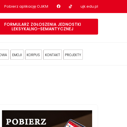
Nasz profil na Facebook
Nasz profil na tiktok
Pobierz aplikację OJiKM
ujk.edu.pl
FORMULARZ ZGŁOSZENIA JEDNOSTKI
LEKSYKALNO-SEMANTYCZNEJ
KOWA
EMOJI
KORPUS
KONTAKT
PROJEKTY