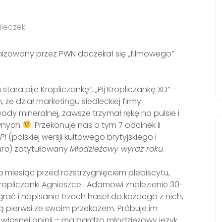
ileczek
nizowany przez PWN doczekał się „filmowego”
stara pije Kropliczankę”. „Pij Kropliczankę XD” –
e dział marketingu siedleckiej firmy
ody mineralnej, zawsze trzymał rękę na pulsie i
ównych
. Przekonuje nas o tym 7 odcinek II
Pl
(polskiej wersji kultowego brytyjskiego i
uro
) zatytułowany
Młodzieżowy wyraz roku
.
a miesiąc przed rozstrzygnięciem plebiscytu,
opliczanki Agnieszce i Adamowi znalezienie 30-
ać i napisanie trzech haseł do każdego z nich,
ą pierwsi ze swoim przekazem. Próbuje im
 własnej opinii – ma bardzo młodzieżowy język.