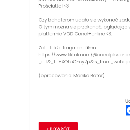
Prościutto! <3.
Czy bohaterom udało się wykonać zadani
O tym można się przekonać, oglądając 
platformie VOD Canal+online <3.
Zob. także fragment filmu:
https://www.tiktok.com/@canalplusonl
_r=1&_t=8XOfaOEcy7p&is_from_webap
(opracowanie: Monika Bator)
Ud
« POWRÓT