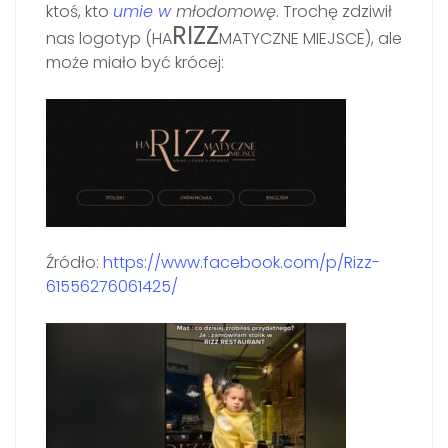
ktoś, kto
umie w
młodomowę
. Trochę zdziwił
RIZZ
nas logotyp (HA
MATYCZNE MIEJSCE), ale
może miało być krócej:
Źródło:
https://www.facebook.com/p/Rizz-
61556276061425/