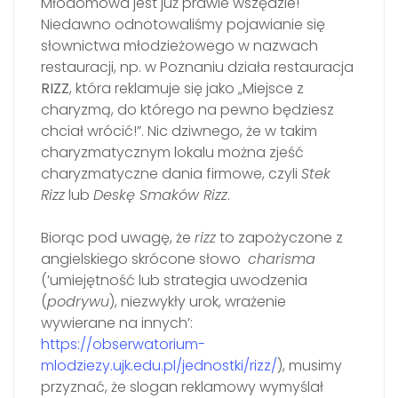
Młodomowa jest już prawie wszędzie!
Niedawno odnotowaliśmy pojawianie się
słownictwa młodzieżowego w nazwach
restauracji, np. w Poznaniu działa restauracja
RIZZ
, która reklamuje się jako „Miejsce z
charyzmą, do którego na pewno będziesz
chciał wrócić!”. Nic dziwnego, że w takim
charyzmatycznym lokalu można zjeść
charyzmatyczne dania firmowe, czyli
Stek
Rizz
lub
Deskę Smaków Rizz
.
Biorąc pod uwagę, że
rizz
to zapożyczone z
angielskiego skrócone słowo
charisma
(’umiejętność lub strategia uwodzenia
(
podrywu
), niezwykły urok, wrażenie
wywierane na innych’:
https://obserwatorium-
mlodziezy.ujk.edu.pl/jednostki/rizz/
), musimy
przyznać, że slogan reklamowy wymyślał