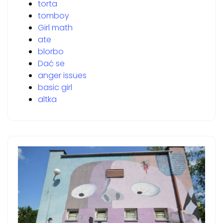
torta
tomboy
Girl math
ate
blorbo
Dać se
anger issues
basic girl
altka