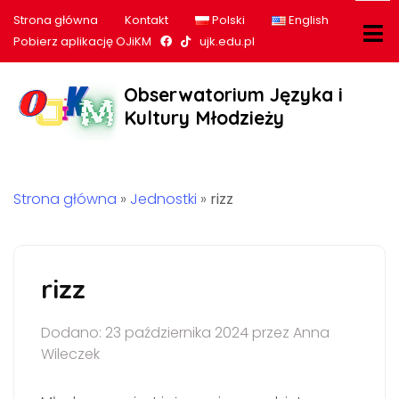
Strona główna
Kontakt
Polski
English
Nasz profil na Facebook
Nasz profil na tiktok
Pobierz aplikację OJiKM
ujk.edu.pl
Obserwatorium Języka i
Kultury Młodzieży
Strona główna
»
Jednostki
»
rizz
rizz
Dodano: 23 października 2024 przez Anna
Wileczek