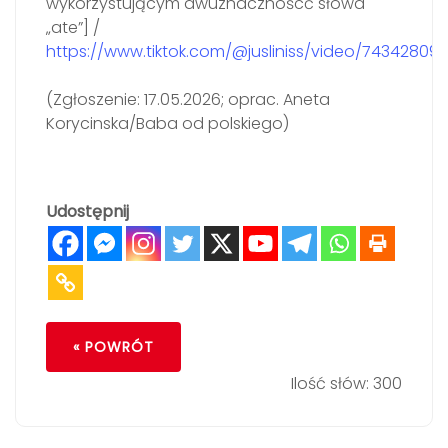
wykorzystującym dwuznacznoścć słowa
„ate”] /
https://www.tiktok.com/@jusliniss/video/743428
(Zgłoszenie: 17.05.2026; oprac. Aneta
Korycinska/Baba od polskiego)
Udostępnij
« POWRÓT
Ilość słów: 300