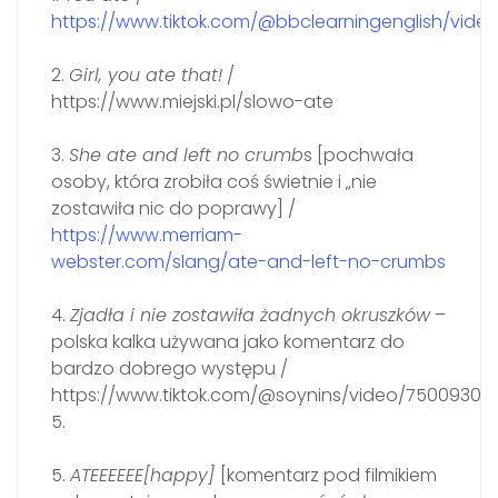
https://www.tiktok.com/@bbclearningenglish/vid
2.
Girl, you ate that!
/
https://www.miejski.pl/slowo-ate
3.
She ate and left no crumb
s [pochwała
osoby, która zrobiła coś świetnie i „nie
zostawiła nic do poprawy] /
https://www.merriam-
webster.com/slang/ate-and-left-no-crumbs
4.
Zjadła i nie zostawiła żadnych okruszków
–
polska kalka używana jako komentarz do
bardzo dobrego występu /
https://www.tiktok.com/@soynins/video/750093001
5.
5.
ATEEEEEE[happy]
[komentarz pod filmikiem