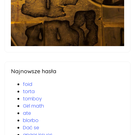
Najnowsze hasła
foid
torta
tomboy
Girl math
ate
blorbo
Dać se
anger issues