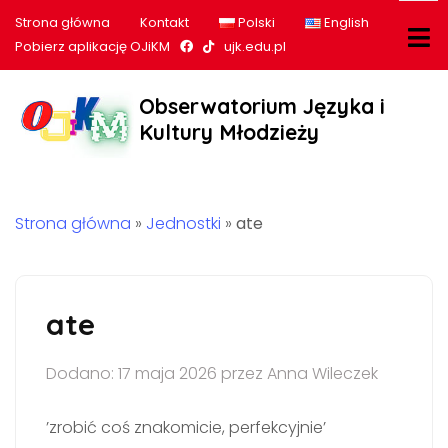
Strona główna
Kontakt
Polski
English
Nasz profil na Facebook
Nasz profil na tiktok
Pobierz aplikację OJiKM
ujk.edu.pl
Obserwatorium Języka i
Kultury Młodzieży
Strona główna
»
Jednostki
»
ate
ate
Dodano: 17 maja 2026 przez Anna Wileczek
’zrobić coś znakomicie, perfekcyjnie’