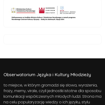
Obserwatorium Języka i Kultury Młodzieży
to miejsce, w którym gromadzi się słowa, wyrażenia,
frazy, memy, virale, czyli jednostki istotne dla sposobu
komunikacji współczesnych młodych ludzi. Strona ma
na celu popularyzację wiedzy o ich języku, stylu