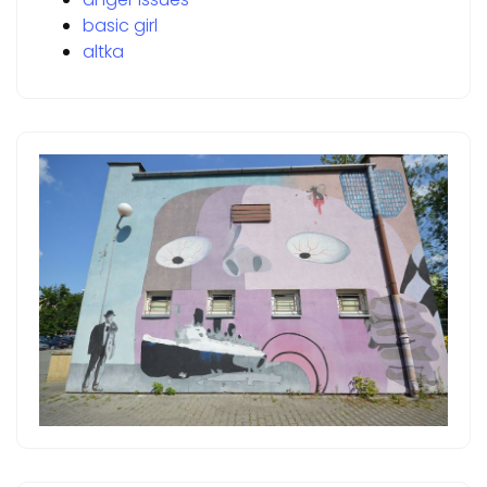
basic girl
altka