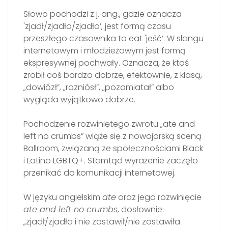
Słowo pochodzi z j. ang., gdzie oznacza
'zjadł/zjadła/zjadło’, jest formą czasu
przeszłego czasownika to eat 'jeść’. W slangu
internetowym i młodzieżowym jest formą
ekspresywnej pochwały. Oznacza, że ktoś
zrobił coś bardzo dobrze, efektownie, z klasą,
„dowiózł”, „rozniósł”, „pozamiatał” albo
wygląda wyjątkowo dobrze.
Pochodzenie rozwiniętego zwrotu „ate and
left no crumbs” wiąże się z nowojorską sceną
Ballroom, związaną ze społecznościami Black
i Latino LGBTQ+. Stamtąd wyrażenie zaczęło
przenikać do komunikacji internetowej.
W języku angielskim
ate
oraz jego rozwinięcie
ate and left no crumbs
, dosłownie:
„zjadł/zjadła i nie zostawił/nie zostawiła