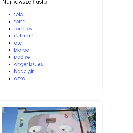
Najnowsze hasła
foid
torta
tomboy
Girl math
ate
blorbo
Dać se
anger issues
basic girl
altka