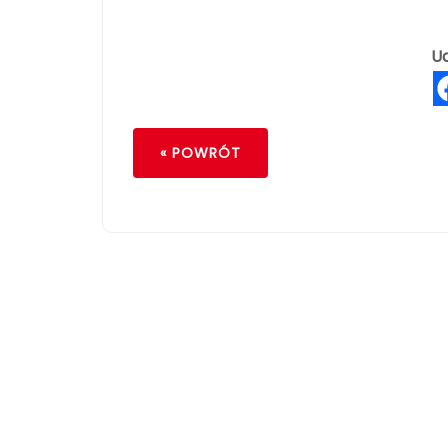
Ud
« POWRÓT