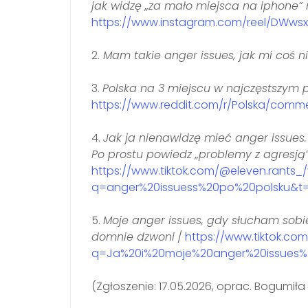
jak widzę „za mało miejsca na iphone” 
https://www.instagram.com/reel/DWws
2.
Mam takie anger issues, jak mi coś ni
3.
Polska na 3 miejscu w najczęstszym p
https://www.reddit.com/r/Polska/com
4.
Jak ja nienawidzę mieć anger issues.
Po prostu powiedz „problemy z agresją”
https://www.tiktok.com/@eleven.rants
q=anger%20issuess%20po%20polsku&t=
5.
Moje anger issues, gdy słucham sobi
domnie dzwoni
/
https://www.tiktok.co
q=Ja%20i%20moje%20anger%20issues%2
(Zgłoszenie: 17.05.2026, oprac. Bogumił