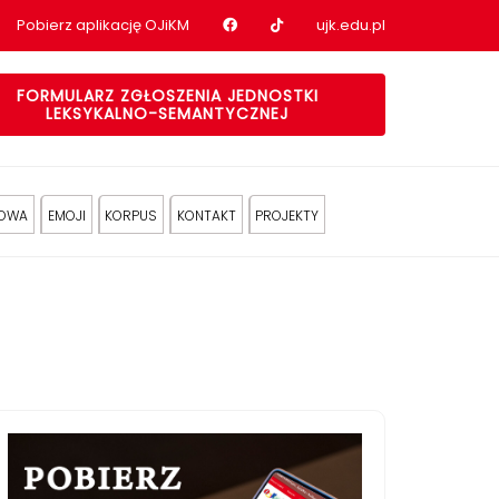
Nasz profil na Facebook
Nasz profil na tiktok
Pobierz aplikację OJiKM
ujk.edu.pl
FORMULARZ ZGŁOSZENIA JEDNOSTKI
LEKSYKALNO-SEMANTYCZNEJ
KOWA
EMOJI
KORPUS
KONTAKT
PROJEKTY