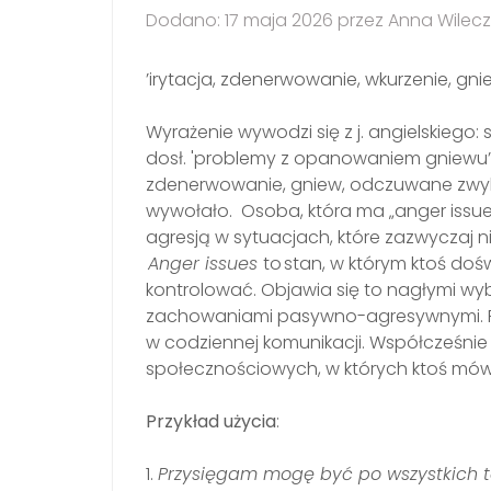
Dodano: 17 maja 2026 przez Anna Wilec
’irytacja, zdenerwowanie, wkurzenie, gnie
Wyrażenie wywodzi się z j. a
ngielskiego:
dosł. 'problemy z opanowaniem gniewu’
zdenerwowanie, gniew, odczuwane zwykle
wywołało. Osoba, która ma „anger issue
agresją w sytuacjach, które zazwyczaj n
Anger issues
to stan, w którym ktoś do
kontrolować. Objawia się to nagłymi 
zachowaniami pasywno-agresywnymi. Pro
w codziennej komunikacji. Współcześnie
społecznościowych, w których ktoś mówi
Przykład użycia
:
1.
Przysięgam mogę być po wszystkich t