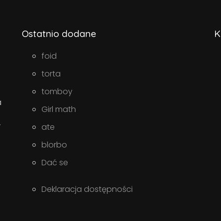
Ostatnio dodane
K
foid
torta
tomboy
a
Girl math
w
ate
blorbo
Dać se
Deklaracja dostępności