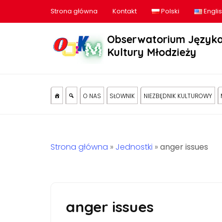
Strona główna
Kontakt
Polski
Engli
Obserwatorium Języka
Kultury Młodzieży
O NAS
SŁOWNIK
NIEZBĘDNIK KULTUROWY
Strona główna
»
Jednostki
»
anger issues
anger issues