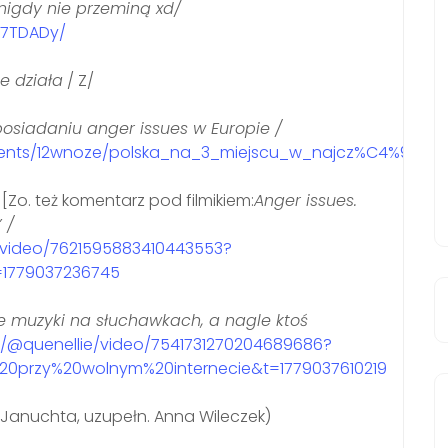
nigdy nie przeminą xd/
x7TDADy/
e działa
/
Z/
osiadaniu anger issues w Europie /
ments/12wnoze/polska_na_3_miejscu_w_najcz%C4%99sts
[Zo. też komentarz pod filmikiem:
Anger issues.
 /
_/video/7621595883410443553?
1779037236745
e muzyki na słuchawkach, a nagle ktoś
m/@quenellie/video/7541731270204689686?
0przy%20wolnym%20internecie&t=1779037610219
a Januchta, uzupełn. Anna Wileczek)