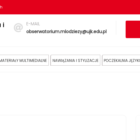
sh
E-MAIL
 i
obserwatorium.mlodziezy@ujk.edu.pl
MATERIAŁY MULTIMEDIALNE
NAWIĄZANIA I STYLIZACJE
POCZEKALNIA JĘZY