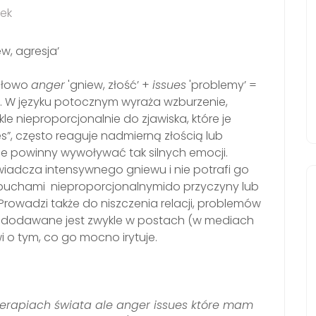
zek
w, agresja’
 słowo
anger
'gniew, złość’ +
issues
'problemy’ =
. W języku potocznym wyraża wzburzenie,
 nieproporcjonalnie do zjawiska, które je
s”, często reaguje nadmierną złością lub
ie powinny wywoływać tak silnych emocji.
świadcza intensywnego gniewu i nie potrafi go
wybuchami
nieproporcjonalnymi
do przyczyny lub
wadzi także do niszczenia relacji, problemów
 d
odawane jest zwykle w postach (w mediach
 o tym, co go mocno irytuje.
erapiach świata ale anger issues które mam