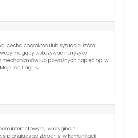
a, cecha charakteru lub sytuacja, którą
gawczy mogący wskazywać na ryzyko
ch mechanizmów lub poważnych napięć np. w
Moje red flagi: -J
 memem internetowym; w oryginale
ę planującego zbrodnię, w komunikacji