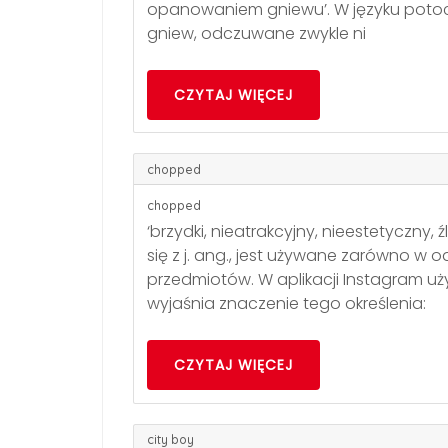
opanowaniem gniewu’. W języku poto
gniew, odczuwane zwykle ni
CZYTAJ WIĘCEJ
chopped
chopped
‘brzydki, nieatrakcyjny, nieestetyczny,
się z j. ang., jest używane zarówno w od
przedmiotów. W aplikacji Instagram u
wyjaśnia znaczenie tego określenia:
CZYTAJ WIĘCEJ
city boy