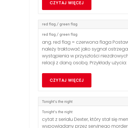
CZYTAJ WIĘCEJ
red flag / green flag
red flag / green flag
ang. red flag = czerwona flaga Postaw
należy traktować jako sygnał ostrze
wystąpienia w przyszłości niezdrowy
relacji z daną osobą. Przykłady użycia: 
CZYTAJ WIĘCEJ
Tonight’s the night
Tonight’s the night
cytat z serialu Dexter, który stał się
wypowiadany przez seryjnego morderc