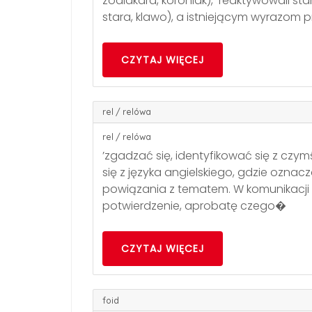
zodiakara, koroniak), reaktywowali star
stara, klawo), a istniejącym wyrazom pr
CZYTAJ WIĘCEJ
rel / relówa
rel / relówa
’zgadzać się, identyfikować się z czym
się z języka angielskiego, gdzie oznacz
powiązania z tematem. W komunikacji 
potwierdzenie, aprobatę czego�
CZYTAJ WIĘCEJ
foid