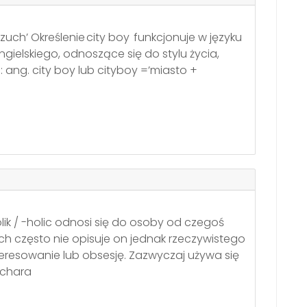
uch’ Określenie city boy funkcjonuje w języku
gielskiego, odnoszące się do stylu życia,
ang. city boy lub cityboy =’miasto +
ik / -holic odnosi się do osoby od czegoś
h często nie opisuje on jednak rzeczywistego
nteresowanie lub obsesję. Zazwyczaj używa się
 chara