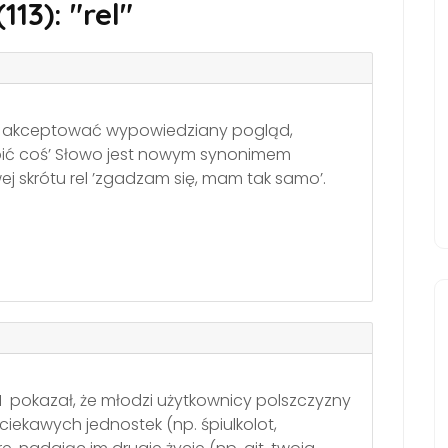
13): "rel"
, akceptować wypowiedziany pogląd,
bić coś’ Słowo jest nowym synonimem
j skrótu rel ’zgadzam się, mam tak samo’.
1 pokazał, że młodzi użytkownicy polszczyzny
iekawych jednostek (np. śpiulkolot,