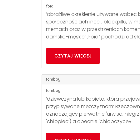
foid
’obraźliwe określenie używane wobec k
społecznościach inceli, blackpillu, w
memach oraz w przestrzeniach koment
damsko-męskie’ „Foid” pochodzi od sł
CZYTAJ WIĘCEJ
tomboy
tomboy
‘dziewczyna lub kobieta, która przej
przypisywane mężczyznom’ Rzeczownik
oznaczający pierwotnie 'urwisa, niegr
'chłopiec’) a obecnie 'chłopczycęR