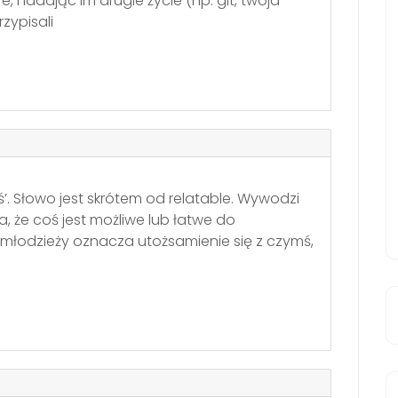
e, nadając im drugie życie (np. git, twoja
zypisali
ś’. Słowo jest skrótem od relatable. Wywodzi
a, że coś jest możliwe lub łatwe do
młodzieży oznacza utożsamienie się z czymś,