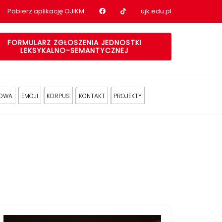
Nasz profil na Facebook
Nasz profil na tiktok
Pobierz aplikację OJiKM
ujk.edu.pl
FORMULARZ ZGŁOSZENIA JEDNOSTKI
LEKSYKALNO-SEMANTYCZNEJ
KOWA
EMOJI
KORPUS
KONTAKT
PROJEKTY