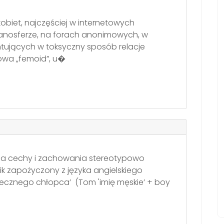
obiet, najczęściej w internetowych
 manosferze, na forach anonimowych, w
ujących w toksyczny sposób relacje
owa „femoid”, u�
awia cechy i zachowania stereotypowo
 zapożyczony z języka angielskiego
zecznego chłopca’ (Tom 'imię męskie’ + boy