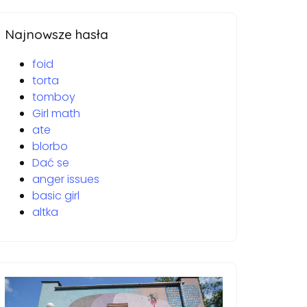
Najnowsze hasła
foid
torta
tomboy
Girl math
ate
blorbo
Dać se
anger issues
basic girl
altka