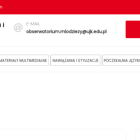
sh
E-MAIL
 i
obserwatorium.mlodziezy@ujk.edu.pl
MATERIAŁY MULTIMEDIALNE
NAWIĄZANIA I STYLIZACJE
POCZEKALNIA JĘZY