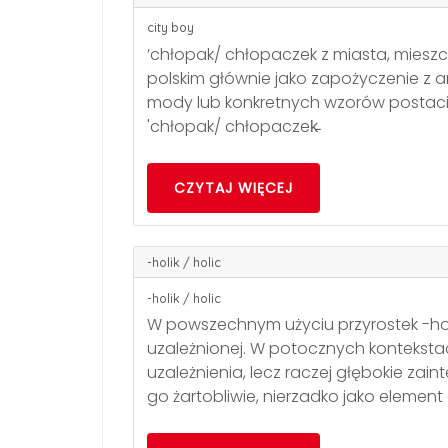
city boy
’chłopak/ chłopaczek z miasta, mieszcz
polskim głównie jako zapożyczenie z an
mody lub konkretnych wzorów postaci: 
'chłopak/ chłopaczek̵
CZYTAJ WIĘCEJ
-holik / holic
-holik / holic
W powszechnym użyciu przyrostek -hol
uzależnionej. W potocznych kontekstac
uzależnienia, lecz raczej głębokie zai
go żartobliwie, nierzadko jako element