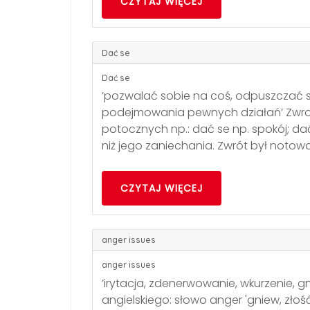
CZYTAJ WIĘCEJ
Dać se
Dać se
’pozwalać sobie na coś, odpuszczać so
podejmowania pewnych działań’ Zwro
potocznych np.: dać se np. spokój; dać
niż jego zaniechania. Zwrót był notow
CZYTAJ WIĘCEJ
anger issues
anger issues
’irytacja, zdenerwowanie, wkurzenie, gn
angielskiego: słowo anger 'gniew, złość