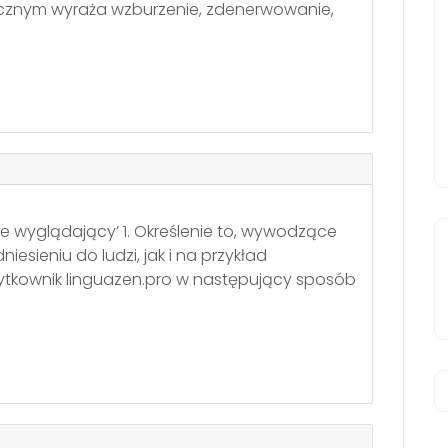
cznym wyraża wzburzenie, zdenerwowanie,
 źle wyglądający’ 1. Określenie to, wywodzące
niesieniu do ludzi, jak i na przykład
żytkownik linguazen.pro w następujący sposób