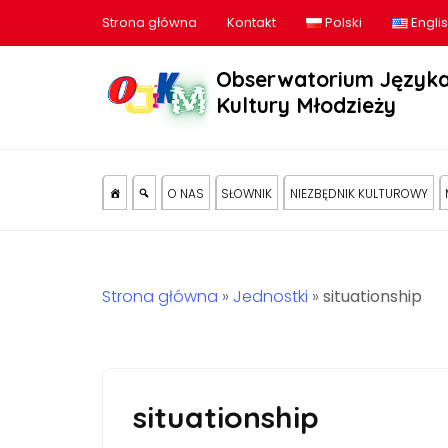
Strona główna
Kontakt
Polski
Engli
Obserwatorium Języka
Kultury Młodzieży
O NAS
SŁOWNIK
NIEZBĘDNIK KULTUROWY
Strona główna
»
Jednostki
»
situationship
situationship