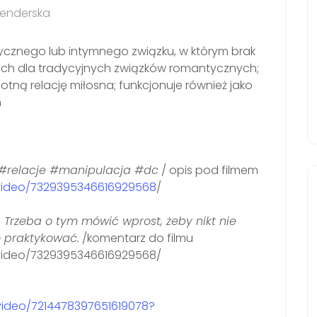
Senderska
ycznego lub intymnego związku, w którym brak
wych dla tradycyjnych związków romantycznych;
lotną relację miłosna; funkcjonuje również jako
h
 #relacje #manipulacja #dc
/ opis pod filmem
/video/7329395346616929568
/
. Trzeba o tym mówić wprost, żeby nikt nie
o praktykować.
/komentarz do filmu
/video/7329395346616929568/
/video/7214478397651619078?