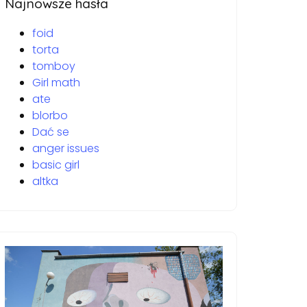
Najnowsze hasła
foid
torta
tomboy
Girl math
ate
blorbo
Dać se
anger issues
basic girl
altka