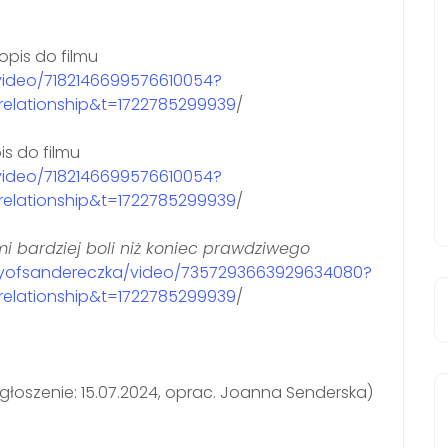
opis do filmu
/video/7182146699576610054?
relationship&t=1722785299939
/
is do filmu
/video/7182146699576610054?
relationship&t=1722785299939
/
i bardziej boli niż koniec prawdziwego
aryofsandereczka/video/7357293663929634080?
relationship&t=1722785299939
/
głoszenie: 15.07.2024, oprac. Joanna Senderska)