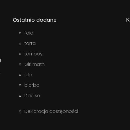
Ostatnio dodane
K
foid
torta
tomboy
a
Girl math
w
ate
blorbo
Dać se
Deklaracja dostępności