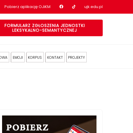
Nasz profil na Facebook
Nasz profil na tiktok
Pobierz aplikację OJiKM
ujk.edu.pl
FORMULARZ ZGŁOSZENIA JEDNOSTKI
LEKSYKALNO-SEMANTYCZNEJ
KOWA
EMOJI
KORPUS
KONTAKT
PROJEKTY