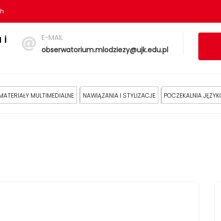
sh
E-MAIL
 i
obserwatorium.mlodziezy@ujk.edu.pl
MATERIAŁY MULTIMEDIALNE
NAWIĄZANIA I STYLIZACJE
POCZEKALNIA JĘZY