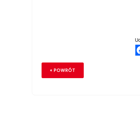
Ud
« POWRÓT