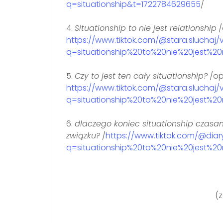
q=situationship&t=1722784629655
/
4.
Situationship to nie jest relationship
/
https://www.tiktok.com/@stara.sluchaj
q=situationship%20to%20nie%20jest%20
5.
Czy to jest ten cały situationship?
/op
https://www.tiktok.com/@stara.sluchaj
q=situationship%20to%20nie%20jest%20
6.
dlaczego koniec situationship czasam
związku?
/
https://www.tiktok.com/@di
q=situationship%20to%20nie%20jest%20
(z