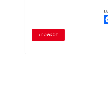
Ud
« POWRÓT