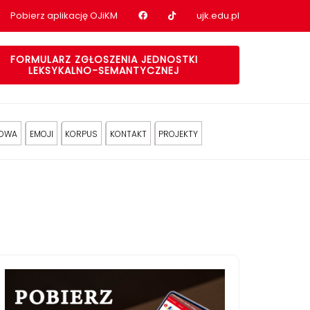
Nasz profil na Facebook
Nasz profil na tiktok
Pobierz aplikację OJiKM
ujk.edu.pl
FORMULARZ ZGŁOSZENIA JEDNOSTKI
LEKSYKALNO-SEMANTYCZNEJ
KOWA
EMOJI
KORPUS
KONTAKT
PROJEKTY