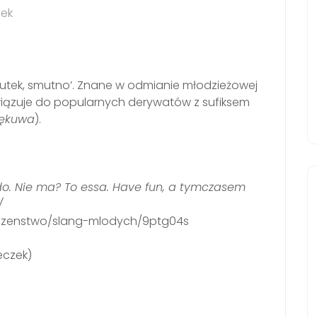
zek
utek, smutno’. Znane w odmianie młodzieżowej
wiązuje do popularnych derywatów z sufiksem
iękuwa
).
do. Nie ma? To essa. Have fun, a tymczasem
/
eczenstwo/slang-mlodych/9ptg04s
eczek)