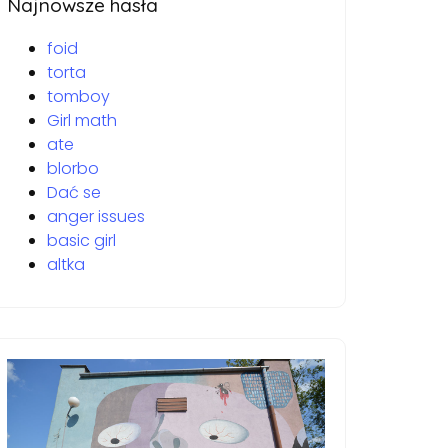
Najnowsze hasła
foid
torta
tomboy
Girl math
ate
blorbo
Dać se
anger issues
basic girl
altka