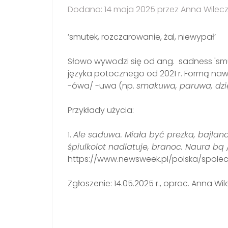
Dodano: 14 maja 2025 przez Anna Wilec
’smutek, rozczarowanie, żal, niewypał’
Słowo wywodzi się od ang. sadness 'sm
języka potocznego od 2021 r. Formą na
-ówa/ -uwa (np.
smakuwa, paruwa, dz
Przykłady użycia:
1.
Ale saduwa. Miała być prezka, bajlan
śpiulkolot nadlatuje, branoc. Naura bq 
https://www.newsweek.pl/polska/spol
Zgłoszenie: 14.05.2025 r., oprac. Anna Wil