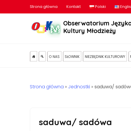
Strona główna
Kontakt
Polski
Engli
Obserwatorium Języka
Kultury Młodzieży
O NAS
SŁOWNIK
NIEZBĘDNIK KULTUROWY
Strona główna
»
Jednostki
»
saduwa/ sadów
saduwa/ sadówa