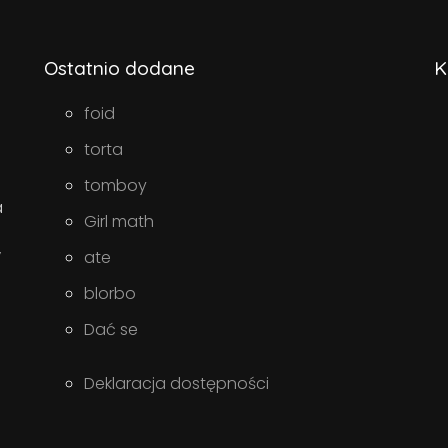
Ostatnio dodane
K
foid
torta
tomboy
a
Girl math
w
ate
blorbo
Dać se
Deklaracja dostępności