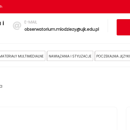
sh
E-MAIL
 i
obserwatorium.mlodziezy@ujk.edu.pl
MATERIAŁY MULTIMEDIALNE
NAWIĄZANIA I STYLIZACJE
POCZEKALNIA JĘZY
a