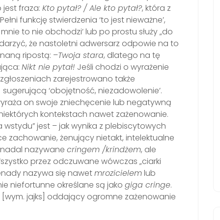
 jest fraza:
Kto pytał? / Ale kto pytał?
, która z
ni funkcję stwierdzenia ‘to jest nieważne’,
mnie to nie obchodzi’ lub po prostu służy „do
zdarzyć, że nastoletni adwersarz odpowie na to
naną ripostą: –
Twoja stara
, dlatego na tę
ująca:
Nikt nie pytał!
Jeśli chodzi o wyrażenie
zgłoszeniach zarejestrowano także
] sugerującą ‘obojętność, niezadowolenie’.
 wyraża on swoje zniechęcenie lub negatywną
 niektórych kontekstach nawet zażenowanie.
 wstydu” jest – jak wynika z plebiscytowych
e zachowanie, żenujący nietakt, intelektualne
ie nadal nazywane
cringem /krindżem
, ale
szystko przez odczuwane wówczas „ciarki
 żenady nazywa się nawet
mrozicielem
lub
nie niefortunne określane są jako
giga cringe
.
s
[wym. jajks] oddający ogromne zażenowanie