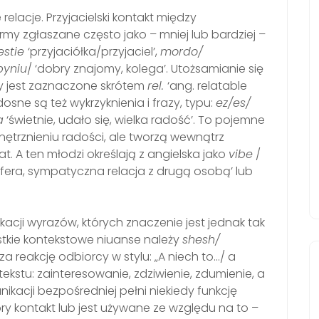
acje. Przyjacielski kontakt między
my zgłaszane często jako – mniej lub bardziej –
estie
‘przyjaciółka/przyjaciel’,
mordo/
byniu
/ ‘dobry znajomy, kolega’. Utożsamianie się
 jest zaznaczone skrótem
rel.
‘ang. relatable
osne są też wykrzyknienia i frazy, typu:
ez/es/
a
‘świetnie, udało się, wielka radość’. To pojemne
wnętrznieniu radości, ale tworzą wewnątrz
. A ten młodzi określają z angielska jako
vibe
/
fera, sympatyczna relacja z drugą osobą’ lub
acji wyrazów, których znaczenie jest jednak tak
tkie kontekstowe niuanse należy
shesh/
cza reakcję odbiorcy w stylu: „A niech to…/ a
ekstu: zainteresowanie, zdziwienie, zdumienie, a
kacji bezpośredniej pełni niekiedy funkcję
ry kontakt lub jest używane ze względu na to –