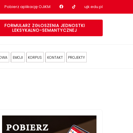
Nasz profil na Facebook
Nasz profil na tiktok
Pobierz aplikację OJiKM
ujk.edu.pl
FORMULARZ ZGŁOSZENIA JEDNOSTKI
LEKSYKALNO-SEMANTYCZNEJ
KOWA
EMOJI
KORPUS
KONTAKT
PROJEKTY