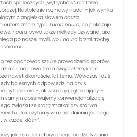
ktach społecznych „wytrychów”, ale także
rczej. Nastoletnie rozmowy nadal – jak wynika
zmiącym z angielska słowem
naura,
b eufemizmem typu:
kurde naura
, co pokazuje
kawe,
naura
bywa także niekiedy używana jako
biega po naszej myśli.
No i naura
brzmi trochę
ieśnikami.
szą też opanować sztukę prowadzenia sporów.
lazła się na nowo fraza
twoja stara
, która
że nawet kilkanaście, lat temu. Wówczas i dziś
iekiedy bolesnych odpowiedzi na czyjś
e pytanie, ale – jak wskazują zgłaszający –
. Tym samym obserwujemy konwencjonalizację
tnego związku ze
starą
‘matką’ czy
starym
pocisku.
Jak czytamy w uzasadnieniu jednego
w każdej kłótni”.
eży jako środek retorycznego oddziaływania