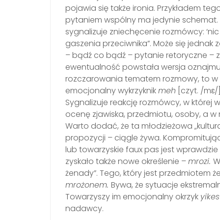
pojawia się także ironia. Przykładem tego
pytaniem wspólny ma jedynie schemat. Peł
sygnalizuje zniechęcenie rozmówcy: ‘nic 
gaszenia przeciwnika”. Może się jednak 
– bądź co bądź – pytanie retoryczne – z
ewentualność powstała wersja oznajm
rozczarowania tematem rozmowy, to w 
emocjonalny wykrzyknik
meh
[czyt. /mɛ/
Sygnalizuje reakcję rozmówcy, w której
ocenę zjawiska, przedmiotu, osoby, a w
Warto dodać, że ta młodzieżowa „kultura
propozycji – ciągle żywa. Kompromitując
lub towarzyskie faux pas jest wprawdz
zyskało także nowe określenie –
mrozi.
W
żenady”. Tego, który jest przedmiotem
mrożonem.
Bywa, że sytuacje ekstremal
Towarzyszy im emocjonalny okrzyk
yike
nadawcy.