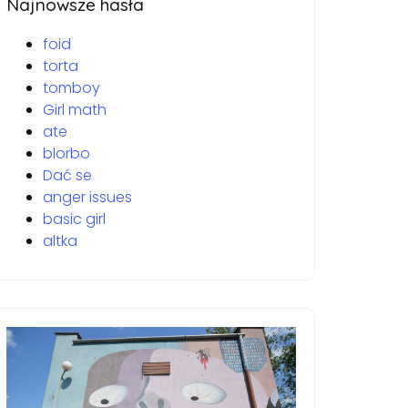
Najnowsze hasła
foid
torta
tomboy
Girl math
ate
blorbo
Dać se
anger issues
basic girl
altka