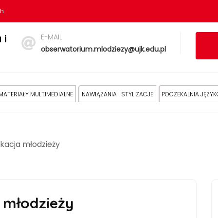
sh
E-MAIL
 i
obserwatorium.mlodziezy@ujk.edu.pl
MATERIAŁY MULTIMEDIALNE
NAWIĄZANIA I STYLIZACJE
POCZEKALNIA JĘZY
ikacja młodzieży
a młodzieży