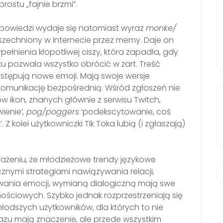
rostu „fajnie brzmi”.
powiedzi wydaje się natomiast wyraz
monke/
szechniony w Internecie przez memy. Daje on
pełnienia kłopotliwej ciszy, która zapadła, gdy
u pozwala wszystko obrócić w żart. Treść
stępują nowe emoji. Mają swoje wersje
 komunikację bezpośrednią. Wśród zgłoszeń nie
 ikon, znanych głównie z serwisu Twitch,
wienie’
,
pog/poggers
‘podekscytowanie, coś
. Z kolei użytkowniczki Tik Toka lubią (i zgłaszają)
ażeniu, że młodzieżowe trendy językowe
znymi strategiami nawiązywania relacji,
ania emocji, wymianą dialogiczną mają swe
ściowych. Szybko jednak rozprzestrzeniają się
łodszych użytkowników, dla których to nie
azu mają znaczenie, ale przede wszystkim