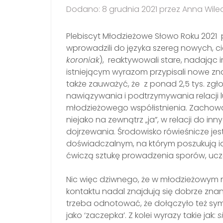
Dodano: 8 grudnia 2021 przez Anna Wile
Plebiscyt Młodzieżowe Słowo Roku 2021 
wprowadzili do języka szereg nowych, c
koroniak
), reaktywowali stare, nadając i
istniejącym wyrazom przypisali nowe zn
także zauważyć, że z ponad 2,5 tys. zg
nawiązywania i podtrzymywania relacji
młodzieżowego współistnienia. Zachowania
niejako na zewnątrz „ja”, w relacji do i
dojrzewania. Środowisko rówieśnicze je
doświadczalnym, na którym poszukują ide
ćwiczą sztukę prowadzenia sporów, ucz
Nic więc dziwnego, że w młodzieżowym r
kontaktu nadal znajdują się dobrze zna
trzeba odnotować, że dołączyło też s
jako ‘zaczepka’. Z kolei wyrazy takie jak:
s