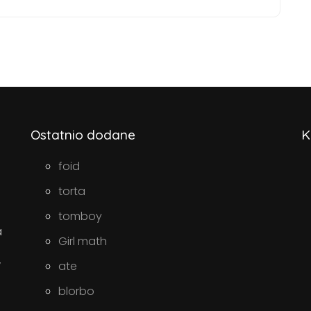
Ostatnio dodane
K
foid
torta
tomboy
a
Girl math
w
ate
blorbo