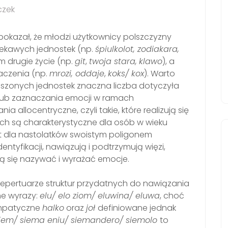
czek
pokazał, że młodzi użytkownicy polszczyzny
iekawych jednostek (np.
śpiulkolot, zodiakara,
m drugie życie (np.
git
,
twoja stara,
klawo
), a
aczenia (np.
mrozi, oddaje
,
koks/ kox
). Warto
łoszonych jednostek znaczna liczba dotyczyła
 lub zaznaczania emocji w ramach
 allocentryczne, czyli takie, które realizują się
nnych są charakterystyczne dla osób w wieku
st dla nastolatków swoistym poligonem
ntyfikacji, nawiązują i podtrzymują więzi,
ą się nazywać i wyrażać emocje.
epertuarze struktur przydatnych do nawiązania
ne wyrazy:
elu/ elo ziom/ eluwina/ eluwa
, choć
ympatyczne
halko
oraz
joł
definiowane jednak
iem/ siema eniu/ siemandero/ siemolo
to