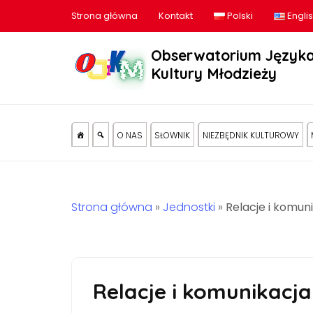
Strona główna
Kontakt
Polski
Engli
Obserwatorium Języka
Kultury Młodzieży
O NAS
SŁOWNIK
NIEZBĘDNIK KULTUROWY
Strona główna
»
Jednostki
»
Relacje i komun
Relacje i komunikacj