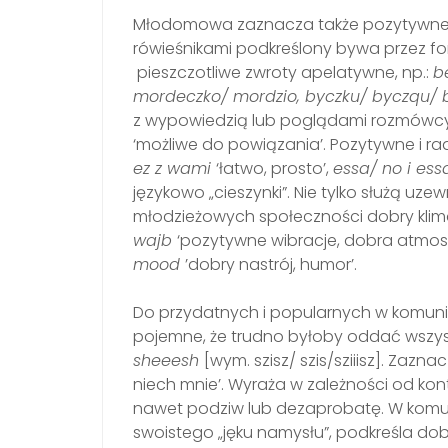
Młodomowa zaznacza także pozytywne rel
rówieśnikami podkreślony bywa przez for
pieszczotliwe zwroty apelatywne, np.:
b
mordeczko/ mordzio, byczku/ byczqu/ 
z wypowiedzią lub poglądami rozmówcy
‘możliwe do powiązania’. Pozytywne i rad
ez z wami
‘łatwo, prosto’,
essa/ no i ess
językowo „cieszynki”. Nie tylko służą uze
młodzieżowych społeczności dobry klimat
wajb
‘pozytywne wibracje, dobra atmos
mood
’dobry nastrój, humor’.
Do przydatnych i popularnych w komunik
pojemne, że trudno byłoby oddać wszys
sheeesh
[wym. szisz/ szis/sziiisz]. Zazna
niech mnie’. Wyraża w zależności od kont
nawet podziw lub dezaprobatę. W komuni
swoistego „jęku namysłu”, podkreśla dob