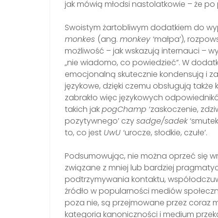
jak mówią młodsi nastolatkowie – że po p
Swoistym żartobliwym dodatkiem do wy
monkes
(ang.
monkey
‘małpa’), rozpow
możliwość – jak wskazują internauci – wy
„nie wiadomo, co powiedzieć”. W dodatk
emocjonalną skutecznie kondensują i za
językowe, dzięki czemu obsługują także
zabrakło więc językowych odpowiedników
takich jak
pogChamp
‘zaskoczenie, zdzi
pozytywnego’ czy
sadge/sadek
‘smutek’
to, co jest
UwU
‘urocze, słodkie, czułe’.
Podsumowując, nie można oprzeć się wr
związane z mniej lub bardziej pragmatyc
podtrzymywania kontaktu, współodczuw
źródło w popularności mediów społeczno
poza nie, są przejmowane przez coraz m
kategoria kanoniczności i medium przek