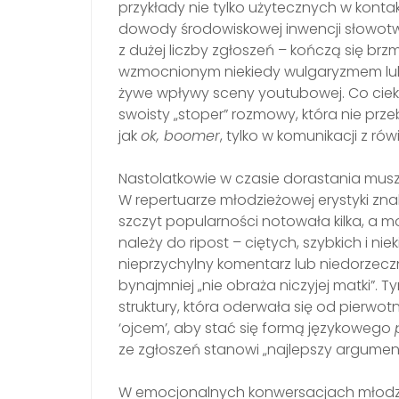
przykłady nie tylko użytecznych w konta
dowody środowiskowej inwencji słowotwó
z dużej liczby zgłoszeń – kończą się br
wzmocnionym niekiedy wulgaryzmem lu
żywe wpływy sceny youtubowej. Co cie
swoisty „stoper” rozmowy, która nie prze
jak
ok, boomer
, tylko w komunikacji z rów
Nastolatkowie w czasie dorastania mu
W repertuarze młodzieżowej erystyki zna
szczyt popularności notowała kilka, a mo
należy do ripost – ciętych, szybkich i n
nieprzychylny komentarz lub niedorzeczn
bynajmniej „nie obraża niczyjej matki”
struktury, która oderwała się od pierwo
‘ojcem’, aby stać się formą językowego
ze zgłoszeń stanowi „najlepszy argument 
W emocjonalnych konwersacjach młodzi