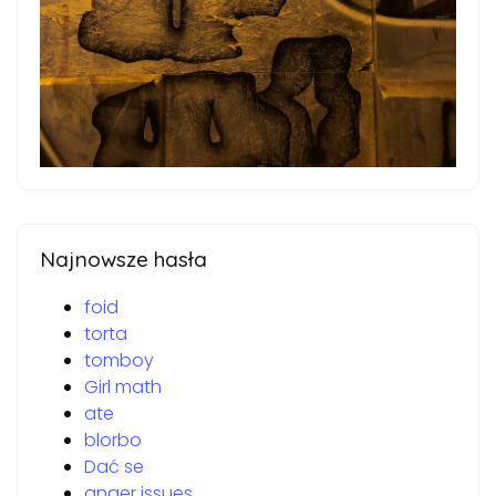
Najnowsze hasła
foid
torta
tomboy
Girl math
ate
blorbo
Dać se
anger issues