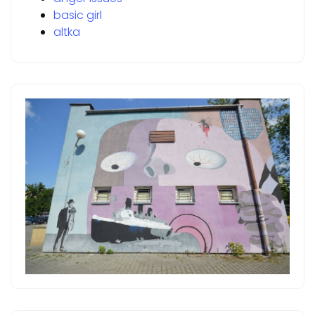
basic girl
altka