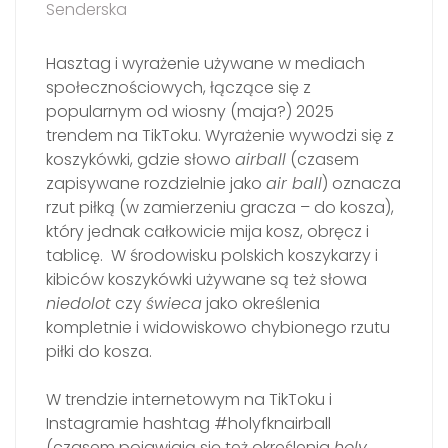
Senderska
Hasztag i wyrażenie używane w mediach
społecznościowych, łączące się z
popularnym od wiosny (maja?) 2025
trendem na TikToku. Wyrażenie wywodzi się z
koszykówki, gdzie słowo
airball
(czasem
zapisywane rozdzielnie jako
air ball
) oznacza
rzut piłką (w zamierzeniu gracza – do kosza),
który jednak całkowicie mija kosz, obręcz i
tablicę. W środowisku polskich koszykarzy i
kibiców koszykówki używane są też słowa
niedolot
czy
świeca
jako określenia
kompletnie i widowiskowo chybionego rzutu
piłki do kosza.
W trendzie internetowym na TikToku i
Instagramie hashtag #holyfknairball
(czasem pojawiają się też określenia
holy