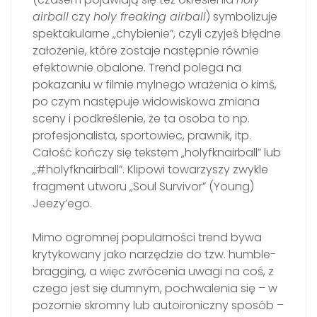
airball
czy
holy freaking airball
) symbolizuje
spektakularne „chybienie”, czyli czyjeś błędne
założenie, które zostaje następnie równie
efektownie obalone. Trend polega na
pokazaniu w filmie mylnego wrażenia o kimś,
po czym następuje widowiskowa zmiana
sceny i podkreślenie, że ta osoba to np.
profesjonalista, sportowiec, prawnik, itp.
Całość kończy się tekstem „holyfknairball” lub
„#holyfknairball”. Klipowi towarzyszy zwykle
fragment utworu „Soul Survivor” (Young)
Jeezy’ego.
Mimo ogromnej popularności trend bywa
krytykowany jako narzędzie do tzw. humble-
bragging, a więc zwrócenia uwagi na coś, z
czego jest się dumnym, pochwalenia się – w
pozornie skromny lub autoironiczny sposób –