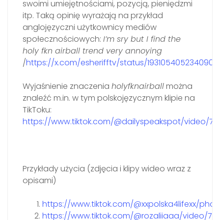
swoimi umiejętnościami, pozycją, pieniędzmi
itp. Taką opinię wyrażają na przykład
anglojęzyczni użytkownicy mediów
społecznościowych:
I’m sry but I find the
holy fkn airball trend very annoying
/
https://x.com/esherifftv/status/193105405234090
Wyjaśnienie znaczenia
holyfknairball
można
znaleźć m.in. w tym polskojęzycznym klipie na
TikToku:
https://www.tiktok.com/@dailyspeakspot/video/
Przykłady użycia (zdjęcia i klipy wideo wraz z
opisami)
https://www.tiktok.com/@xxpolska4lifexx/pho
https://www.tiktok.com/@rozaliiaaa/video/