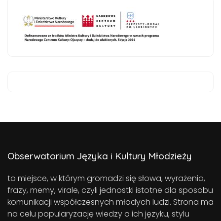
Obserwatorium Języka i Kultury Młodzieży
to miejsce, w którym gromadzi się słowa, wyrażenia,
frazy, memy, virale, czyli jednostki istotne dla sposobu
komunikacji współczesnych młodych ludzi. Strona ma
na celu popularyzację wiedzy o ich języku, stylu