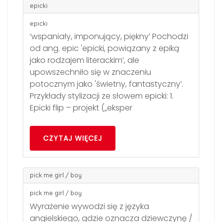
epicki
epicki
’wspaniały, imponujący, piękny’ Pochodzi
od ang. epic 'epicki, powiązany z epiką
jako rodzajem literackim’, ale
upowszechniło się w znaczeniu
potocznym jako 'świetny, fantastyczny’.
Przykłady stylizacji ze słowem epicki: 1.
Epicki flip – projekt („eksper
CZYTAJ WIĘCEJ
pick me girl / boy
pick me girl / boy
Wyrażenie wywodzi się z języka
angielskiego, gdzie oznacza dziewczynę /