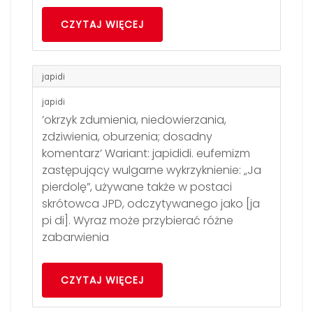
CZYTAJ WIĘCEJ
japidi
japidi
’okrzyk zdumienia, niedowierzania,
zdziwienia, oburzenia; dosadny
komentarz’ Wariant: japididi. eufemizm
zastępujący wulgarne wykrzyknienie: „Ja
pierdolę”, używane także w postaci
skrótowca JPD, odczytywanego jako [ja
pi di]. Wyraz może przybierać różne
zabarwienia
CZYTAJ WIĘCEJ