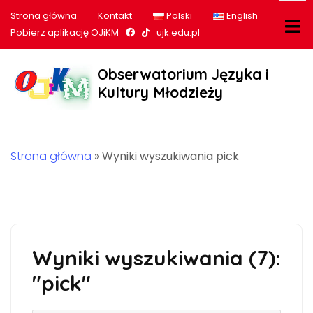
Strona główna
Kontakt
Polski
English
Nasz profil na Facebook
Nasz profil na tiktok
Pobierz aplikację OJiKM
ujk.edu.pl
Obserwatorium Języka i
Kultury Młodzieży
Strona główna
»
Wyniki wyszukiwania pick
Wyniki wyszukiwania (7):
"pick"