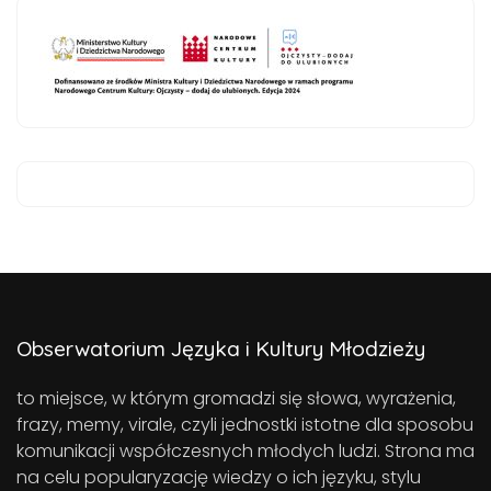
Obserwatorium Języka i Kultury Młodzieży
to miejsce, w którym gromadzi się słowa, wyrażenia,
frazy, memy, virale, czyli jednostki istotne dla sposobu
komunikacji współczesnych młodych ludzi. Strona ma
na celu popularyzację wiedzy o ich języku, stylu