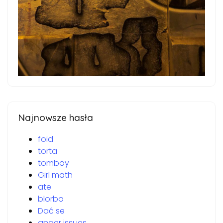
Najnowsze hasła
foid
torta
tomboy
Girl math
ate
blorbo
Dać se
anger issues