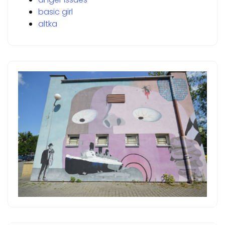
basic girl
altka