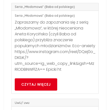
Seria „Młodomowa” (Baba od polskiego)
Seria „Młodomowa” (Baba od polskiego)
Zapraszamy do zapoznania się z serią
„Młodomowa”, w której nieoceniona
Aneta Korycińska (czyli Baba od
polskiego) przybliża znaczenie
popularnych młodzianizmów. Eco-anxiety
https://www.instagram.com/reel/DQej0o_
DKbK/?
utm_source=ig_web_copy_link&igsh=Mz
RlODBiNWFlZA== Epicki ht
CZYTAJ WIĘCEJ
UwU/ uwu