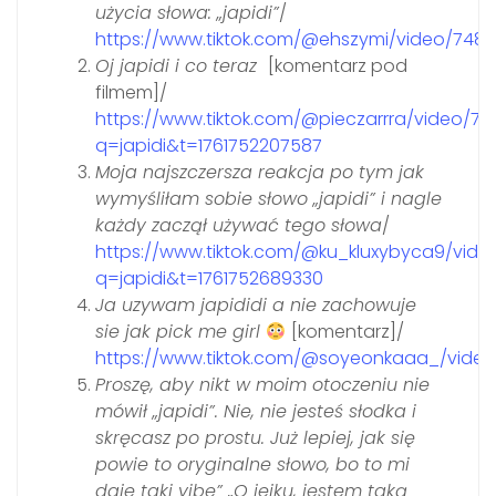
użycia słowa: „japidi”
/
https://www.tiktok.com/@ehszymi/video/748
Oj japidi i co teraz
[komentarz pod
filmem]/
https://www.tiktok.com/@pieczarrra/video/7
q=japidi&t=1761752207587
Moja najszczersza reakcja po tym jak
wymyśliłam sobie słowo „japidi” i nagle
każdy zaczął używać tego słowa
/
https://www.tiktok.com/@ku_kluxybyca9/vid
q=japidi&t=1761752689330
Ja uzywam japididi a nie zachowuje
sie jak pick me girl
[komentarz]/
https://www.tiktok.com/@soyeonkaaa_/vide
Proszę, aby nikt w moim otoczeniu nie
mówił „japidi”. Nie, nie jesteś słodka i
skręcasz po prostu. Już lepiej, jak się
powie to oryginalne słowo, bo to mi
daje taki vibe” „O jejku, jestem taką