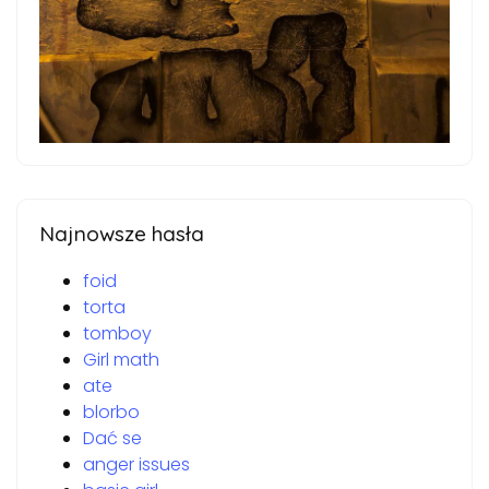
Najnowsze hasła
foid
torta
tomboy
Girl math
ate
blorbo
Dać se
anger issues