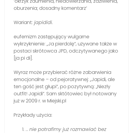
’okrzyk zdumienia, niedowierzania, zdziwienia,
oburzenia; dosadny komentarz’
Wariant:
japididi.
eufemizm zastępujący wulgarne
wykrzyknienie: „Ja pierdolę”, używane także w
postaci skrótowca JPD, odczytywanego jako
[ja pi di].
Wyraz może przybierać różne zabarwienia
emocjonalne – od pejoratywnej: „Japidi, ale
ten gość jest głupi”, po pozytywną: „Niezły
outfit! Japidi”. Sam sktótowiec był notowany
już w 2009 r. w Miejski.pl
Przykłady użycia:
…
nie potrafimy już rozmawiać bez