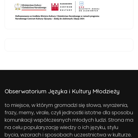
Obserwatorium Języka i Kultury Młodzieży
to miejsce, w którym gromadzi się słowa, wyrażenia,
frazy, memy, virale, czyli jednostki istotne dla sposobu
komunikacji współczesnych młodych ludzi. Strona ma
na celu popularyzację wiedzy o ich języku, stylu
bycia, wzorach i sposobach uczestnictwa w kulturze.