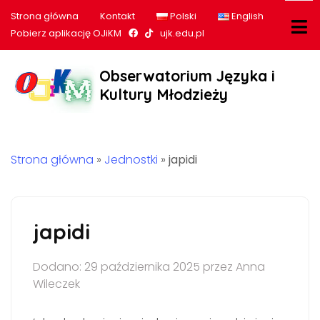
Strona główna
Kontakt
Polski
English
Nasz profil na Facebook
Nasz profil na tiktok
Pobierz aplikację OJiKM
ujk.edu.pl
Obserwatorium Języka i
Kultury Młodzieży
Strona główna
»
Jednostki
»
japidi
japidi
Dodano: 29 października 2025 przez Anna
Wileczek