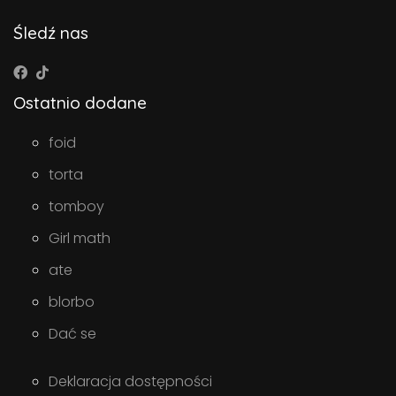
Śledź nas
Ostatnio dodane
foid
torta
tomboy
Girl math
ate
blorbo
Dać se
Deklaracja dostępności