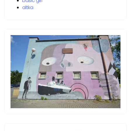
basic girl
altka