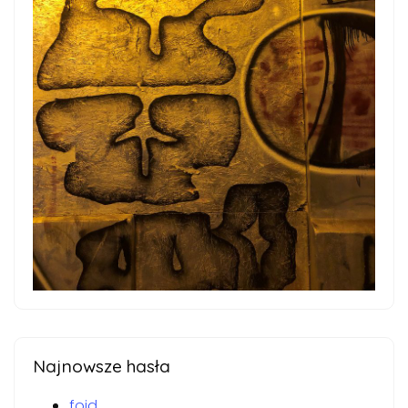
Najnowsze hasła
foid