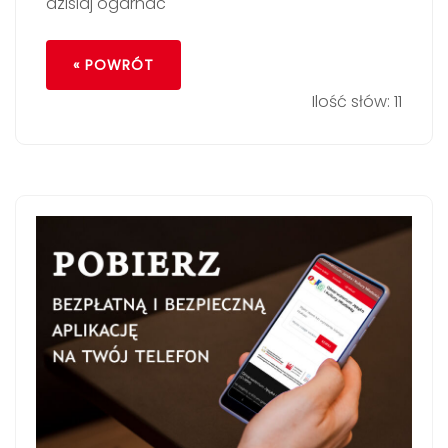
dzisiaj ogarnac
« POWRÓT
Ilość słów: 11