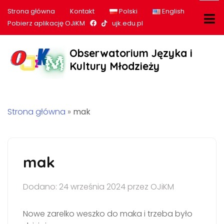
Strona główna
Kontakt
Polski
English
Nasz profil na Facebook
Nasz profil na tiktok
Pobierz aplikację OJiKM
ujk.edu.pl
Obserwatorium Języka i
Kultury Młodzieży
Strona główna
»
mak
mak
Dodano: 24 września 2024 przez OJiKM
Nowe zarelko weszko do maka i trzeba było