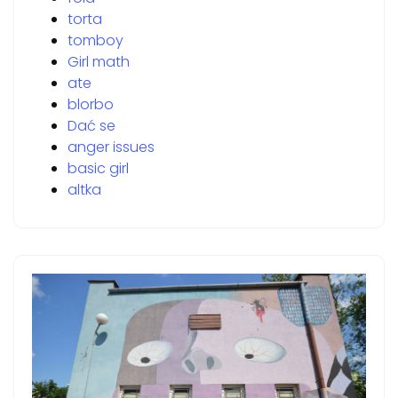
torta
tomboy
Girl math
ate
blorbo
Dać se
anger issues
basic girl
altka