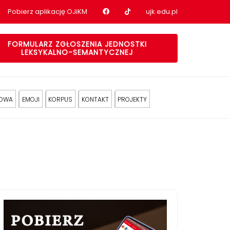
Nasz profil na Facebook
Nasz profil na tiktok
Pobierz aplikację OJiKM
ujk.edu.pl
FORMULARZ ZGŁOSZENIA JEDNOSTKI
LEKSYKALNO-SEMANTYCZNEJ
KOWA
EMOJI
KORPUS
KONTAKT
PROJEKTY