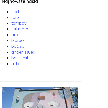
Najnowsze hasła
foid
torta
tomboy
Girl math
ate
blorbo
Dać se
anger issues
basic girl
altka