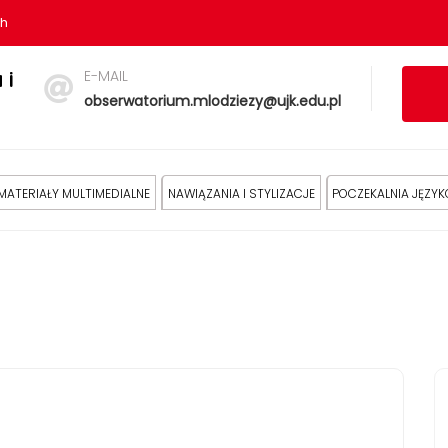
sh
E-MAIL
 i
obserwatorium.mlodziezy@ujk.edu.pl
MATERIAŁY MULTIMEDIALNE
NAWIĄZANIA I STYLIZACJE
POCZEKALNIA JĘZY