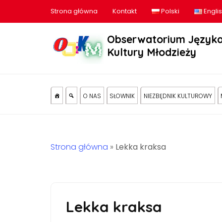
Strona główna
Kontakt
Polski
Engli
Obserwatorium Języka
Kultury Młodzieży
O NAS
SŁOWNIK
NIEZBĘDNIK KULTUROWY
Strona główna
»
Lekka kraksa
Lekka kraksa