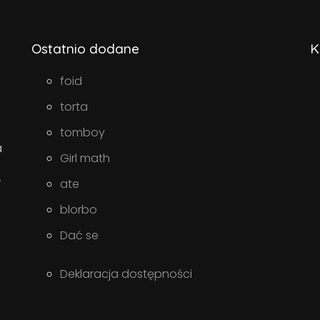
Ostatnio dodane
K
foid
torta
tomboy
a
Girl math
w
ate
blorbo
Dać se
Deklaracja dostępności