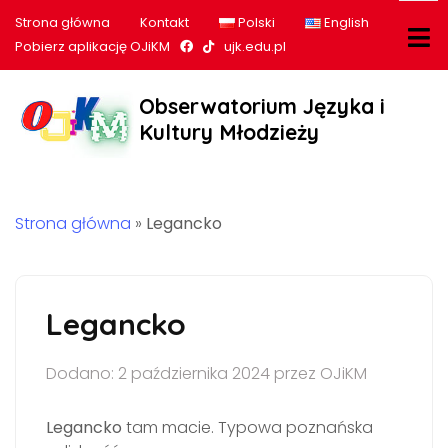
Strona główna
Kontakt
Polski
English
Nasz profil na Facebook
Nasz profil na tiktok
Pobierz aplikację OJiKM
ujk.edu.pl
Obserwatorium Języka i
Kultury Młodzieży
Strona główna
»
Legancko
Legancko
Dodano: 2 października 2024 przez OJiKM
Legancko
tam macie. Typowa poznańska