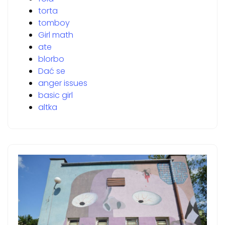
torta
tomboy
Girl math
ate
blorbo
Dać se
anger issues
basic girl
altka