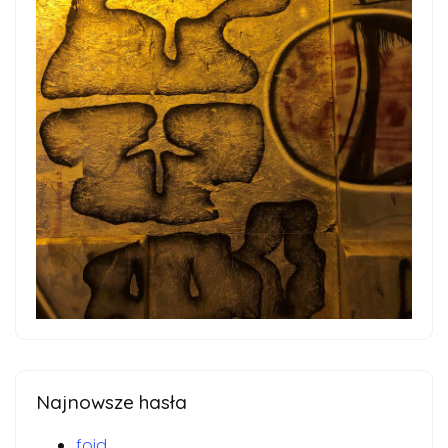
Najnowsze hasła
foid