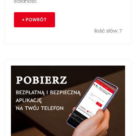
solidność.
« POWRÓT
Ilość słów: 7