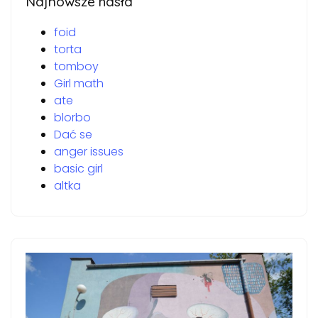
Najnowsze hasła
foid
torta
tomboy
Girl math
ate
blorbo
Dać se
anger issues
basic girl
altka