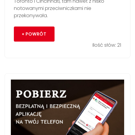
Toronto i Cincinnati, tam nawet z nisko
notowanymi przeciwniczkami nie
przekonywała.
« POWRÓT
Ilość słów: 21