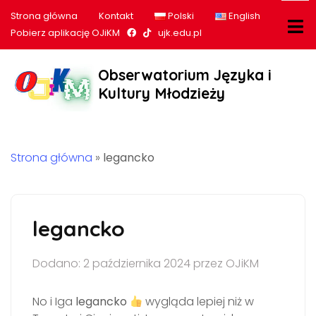
Strona główna
Kontakt
Polski
English
Nasz profil na Facebook
Nasz profil na tiktok
Pobierz aplikację OJiKM
ujk.edu.pl
Obserwatorium Języka i
Kultury Młodzieży
Strona główna
»
legancko
legancko
Dodano: 2 października 2024 przez OJiKM
No i Iga
legancko
wygląda lepiej niż w