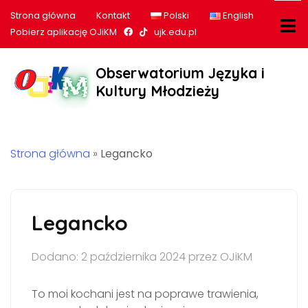
Strona główna
Kontakt
Polski
English
Nasz profil na Facebook
Nasz profil na tiktok
Pobierz aplikację OJiKM
ujk.edu.pl
Obserwatorium Języka i
Kultury Młodzieży
Strona główna
»
Legancko
Legancko
Dodano: 2 października 2024 przez OJiKM
To moi kochani jest na poprawe trawienia,