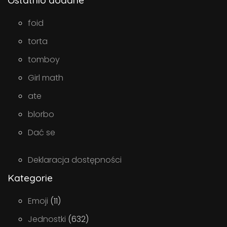
Ostatnio dodane
foid
torta
tomboy
Girl math
ate
blorbo
Dać se
Deklaracja dostępności
Kategorie
Emoji
(11)
Jednostki
(632)