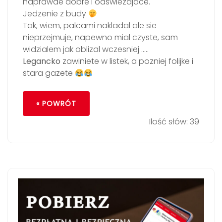
naprawde dobre i odswiezajace.
Jedzenie z budy
Tak, wiem, palcami nakladal ale sie
nieprzejmuje, napewno mial czyste, sam
widzialem jak oblizal wczesniej …..
Legancko
zawiniete w listek, a pozniej folijke i
stara gazete
« POWRÓT
Ilość słów: 39