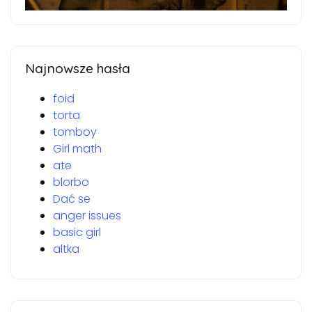
Najnowsze hasła
foid
torta
tomboy
Girl math
ate
blorbo
Dać se
anger issues
basic girl
altka