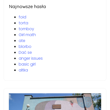
Najnowsze hasła
foid
torta
tomboy
Girl math
ate
blorbo
Dać se
anger issues
basic girl
altka