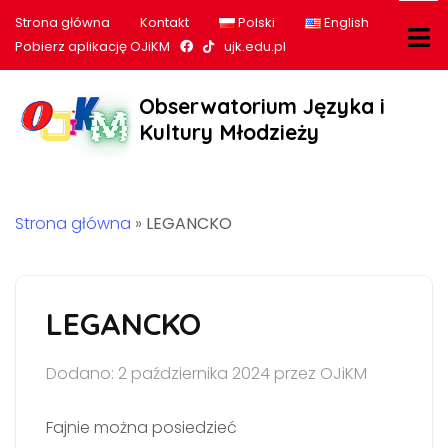
Strona główna
Kontakt
Polski
English
Nasz profil na Facebook
Nasz profil na tiktok
Pobierz aplikację OJiKM
ujk.edu.pl
Obserwatorium Języka i
Kultury Młodzieży
Strona główna
»
LEGANCKO
LEGANCKO
Dodano: 2 października 2024 przez OJiKM
Fajnie można posiedzieć