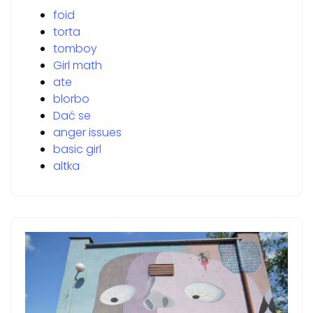
foid
torta
tomboy
Girl math
ate
blorbo
Dać se
anger issues
basic girl
altka