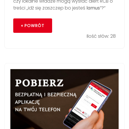
czy lokalne władze mogą wysłać alert RCB o
treści „idź się zaszczep bo jesteś
lamus
”?”
« POWRÓT
Ilość słów: 28