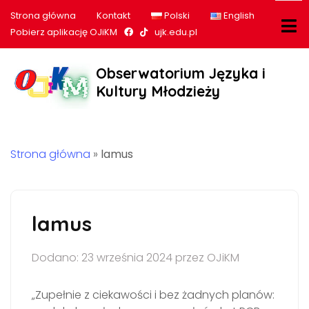
Strona główna
Kontakt
Polski
English
Nasz profil na Facebook
Nasz profil na tiktok
Pobierz aplikację OJiKM
ujk.edu.pl
Obserwatorium Języka i
Kultury Młodzieży
Strona główna
»
lamus
lamus
Dodano: 23 września 2024 przez OJiKM
„Zupełnie z ciekawości i bez żadnych planów: