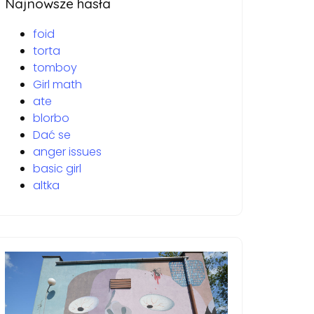
Najnowsze hasła
foid
torta
tomboy
Girl math
ate
blorbo
Dać se
anger issues
basic girl
altka