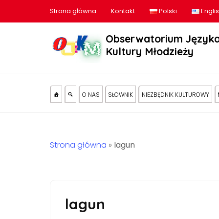
Strona główna
Kontakt
Polski
Engli
Obserwatorium Języka
Kultury Młodzieży
O NAS
SŁOWNIK
NIEZBĘDNIK KULTUROWY
Strona główna
»
lagun
lagun