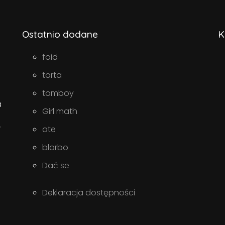
Ostatnio dodane
K
foid
torta
tomboy
a
Girl math
w
ate
blorbo
Dać se
Deklaracja dostępności