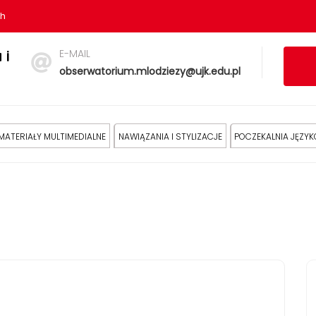
sh
E-MAIL
 i
obserwatorium.mlodziezy@ujk.edu.pl
MATERIAŁY MULTIMEDIALNE
NAWIĄZANIA I STYLIZACJE
POCZEKALNIA JĘZY