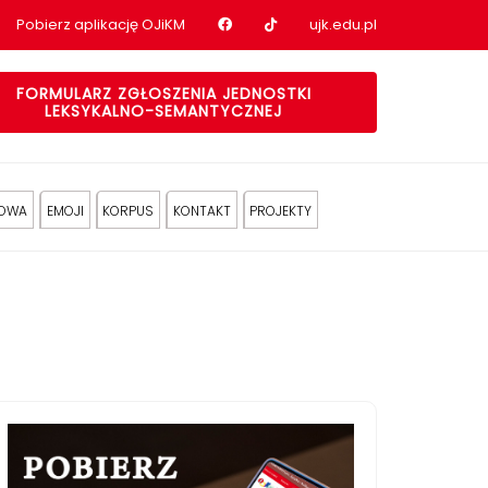
Nasz profil na Facebook
Nasz profil na tiktok
Pobierz aplikację OJiKM
ujk.edu.pl
FORMULARZ ZGŁOSZENIA JEDNOSTKI
LEKSYKALNO-SEMANTYCZNEJ
KOWA
EMOJI
KORPUS
KONTAKT
PROJEKTY