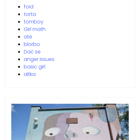
foid
torta
tomboy
Girl math
ate
blorbo
Dać se
anger issues
basic girl
altka