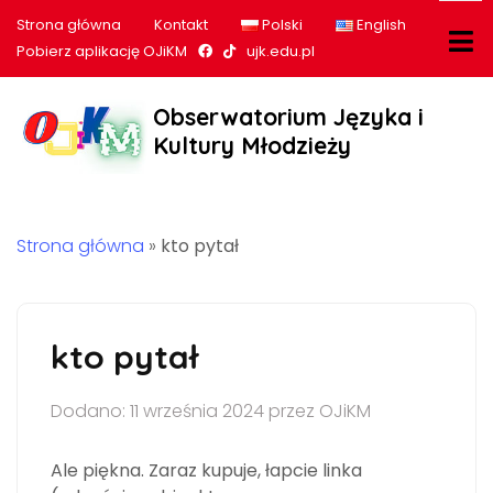
Strona główna
Kontakt
Polski
English
Nasz profil na Facebook
Nasz profil na tiktok
Pobierz aplikację OJiKM
ujk.edu.pl
Obserwatorium Języka i
Kultury Młodzieży
Strona główna
»
kto pytał
kto pytał
Dodano: 11 września 2024 przez OJiKM
Ale piękna. Zaraz kupuje, łapcie linka