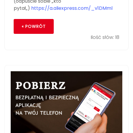
(odpuście sobie „
kto
pytał
„)
https://a.aliexpress.com/_v1DMml
« POWRÓT
Ilość słów: 18