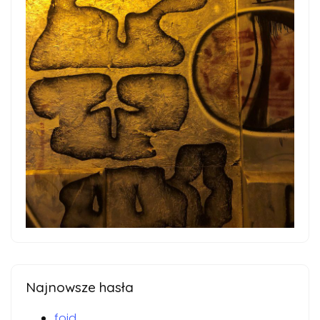
Najnowsze hasła
foid