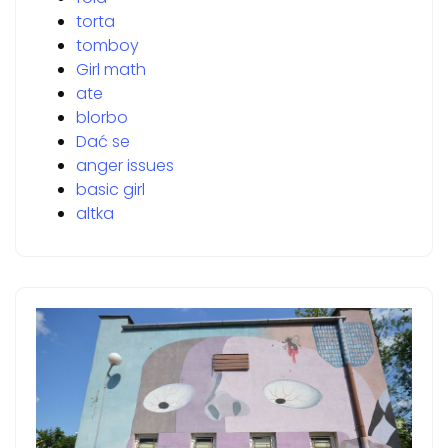
torta
tomboy
Girl math
ate
blorbo
Dać se
anger issues
basic girl
altka