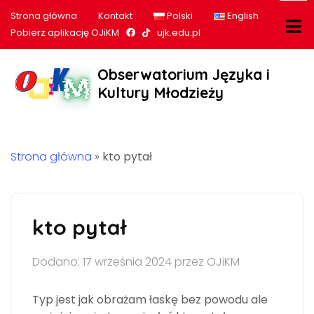
Strona główna
Kontakt
Polski
English
Nasz profil na Facebook
Nasz profil na tiktok
Pobierz aplikację OJiKM
ujk.edu.pl
Obserwatorium Języka i
Kultury Młodzieży
Strona główna
»
kto pytał
kto pytał
Dodano: 17 września 2024 przez OJiKM
Typ jest jak obrażam łaskę bez powodu ale