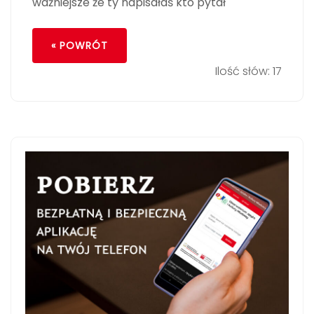
ważniejsze że ty napisałaś
kto pytał
« POWRÓT
Ilość słów: 17