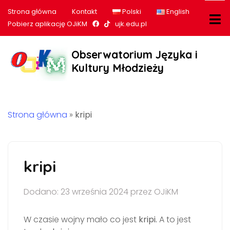
Strona główna
Kontakt
Polski
English
Nasz profil na Facebook
Nasz profil na tiktok
Pobierz aplikację OJiKM
ujk.edu.pl
Obserwatorium Języka i
Kultury Młodzieży
Strona główna
»
kripi
kripi
Dodano: 23 września 2024 przez OJiKM
W czasie wojny mało co jest
kripi.
A to jest