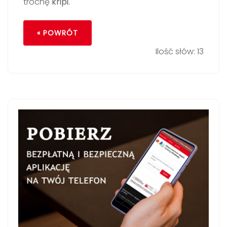
trochę
kripi.
« POWRÓT
Ilość słów: 13