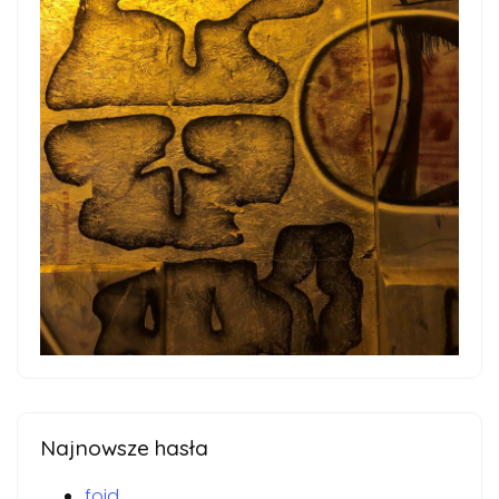
Najnowsze hasła
foid