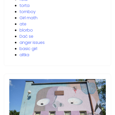
torta
tomboy
Girl math
ate
blorbo
Dać se
anger issues
basic girl
altka