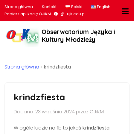
Strona główna
Kontakt
Polski
English
Nasz profil na Facebook
Nasz profil na tiktok
Pobierz aplikację OJiKM
ujk.edu.pl
Obserwatorium Języka i
Kultury Młodzieży
Strona główna
»
krindzfiesta
krindzfiesta
Dodano: 23 września 2024 przez OJiKM
W ogóle ludzie na fb to jakaś
krindzfiesta