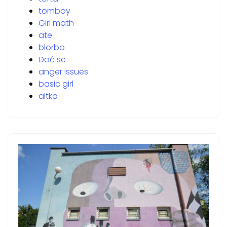
tomboy
Girl math
ate
blorbo
Dać se
anger issues
basic girl
altka