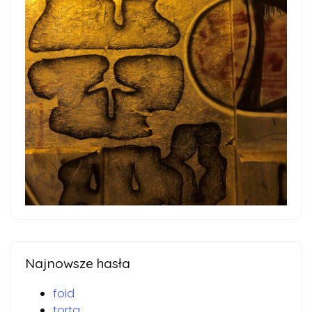
Najnowsze hasła
foid
torta