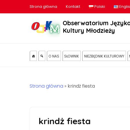
Strona główna
Kontakt
Polski
Engli
Obserwatorium Języka
Kultury Młodzieży
O NAS
SŁOWNIK
NIEZBĘDNIK KULTUROWY
Strona główna
»
krindż fiesta
krindż fiesta