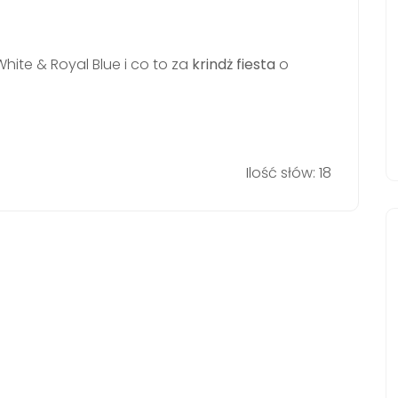
ite & Royal Blue i co to za
krindż
fiesta
o
Ilość słów: 18