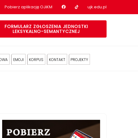
Nasz profil na Facebook
Nasz profil na tiktok
Pobierz aplikację OJiKM
ujk.edu.pl
FORMULARZ ZGŁOSZENIA JEDNOSTKI
LEKSYKALNO-SEMANTYCZNEJ
KOWA
EMOJI
KORPUS
KONTAKT
PROJEKTY