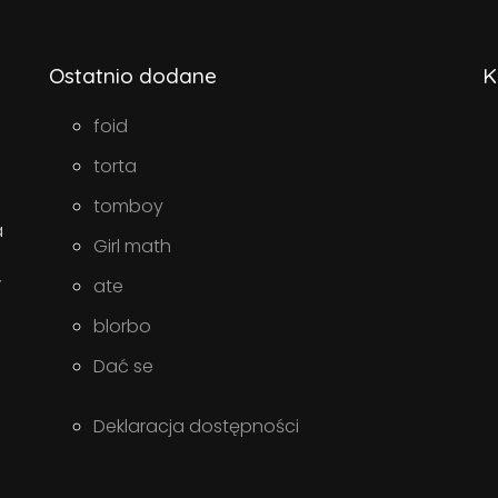
Ostatnio dodane
K
foid
torta
tomboy
a
Girl math
w
ate
blorbo
Dać se
Deklaracja dostępności