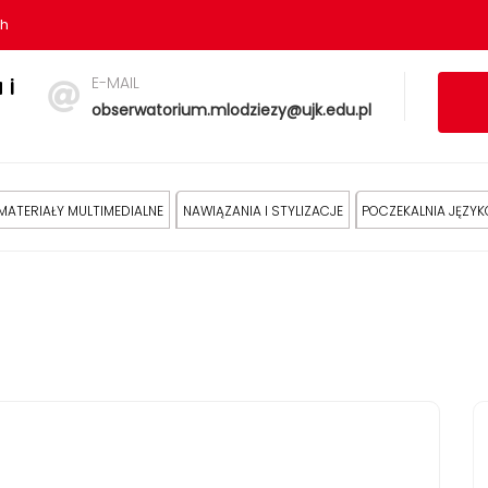
sh
E-MAIL
 i
obserwatorium.mlodziezy@ujk.edu.pl
MATERIAŁY MULTIMEDIALNE
NAWIĄZANIA I STYLIZACJE
POCZEKALNIA JĘZY