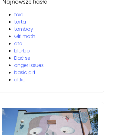
Najnowsze hasła
foid
torta
tomboy
Girl math
ate
blorbo
Dać se
anger issues
basic girl
altka