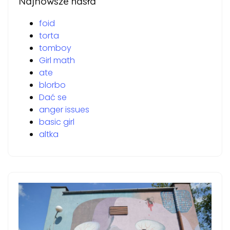
Najnowsze hasła
foid
torta
tomboy
Girl math
ate
blorbo
Dać se
anger issues
basic girl
altka