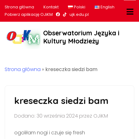
Strona główna
Kontakt
Polski
English
Nasz profil na Facebook
Nasz profil na tiktok
Pobierz aplikację OJiKM
ujk.edu.pl
Obserwatorium Języka i
Kultury Młodzieży
Strona główna
»
kreseczka siedzi bam
kreseczka siedzi bam
Dodano: 30 września 2024 przez OJiKM
ogoliłam nogi i czuje się fresh