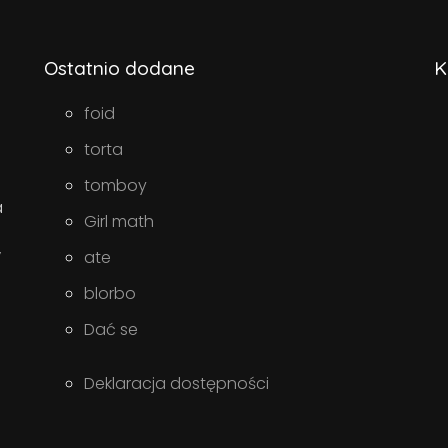
Ostatnio dodane
K
foid
torta
tomboy
a
Girl math
w
ate
blorbo
Dać se
Deklaracja dostępności