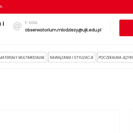
sh
E-MAIL
 i
obserwatorium.mlodziezy@ujk.edu.pl
MATERIAŁY MULTIMEDIALNE
NAWIĄZANIA I STYLIZACJE
POCZEKALNIA JĘZY