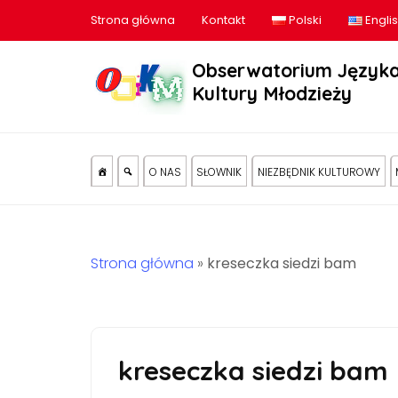
Strona główna
Kontakt
Polski
Engli
Obserwatorium Języka
Kultury Młodzieży
O NAS
SŁOWNIK
NIEZBĘDNIK KULTUROWY
Strona główna
»
kreseczka siedzi bam
kreseczka siedzi bam