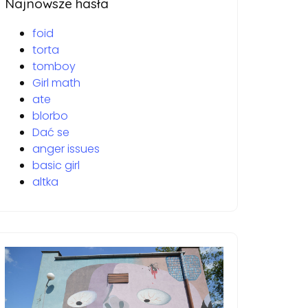
Najnowsze hasła
foid
torta
tomboy
Girl math
ate
blorbo
Dać se
anger issues
basic girl
altka