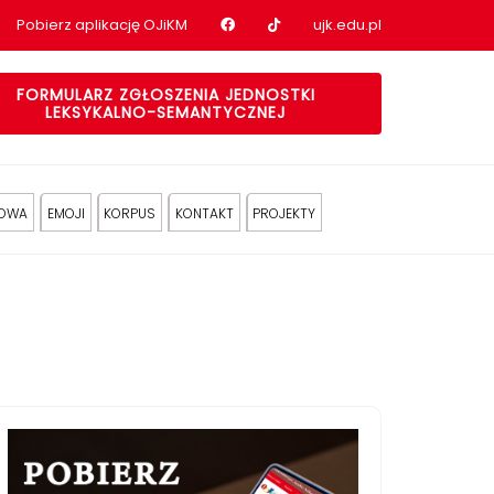
Nasz profil na Facebook
Nasz profil na tiktok
Pobierz aplikację OJiKM
ujk.edu.pl
FORMULARZ ZGŁOSZENIA JEDNOSTKI
LEKSYKALNO-SEMANTYCZNEJ
KOWA
EMOJI
KORPUS
KONTAKT
PROJEKTY