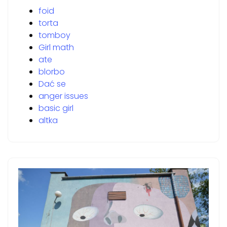
foid
torta
tomboy
Girl math
ate
blorbo
Dać se
anger issues
basic girl
altka