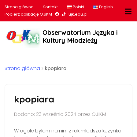
Strona główna
Kontakt
Polski
English
Nasz profil na Facebook
Nasz profil na tiktok
Pobierz aplikację OJiKM
ujk.edu.pl
Obserwatorium Języka i
Kultury Młodzieży
Strona główna
»
kpopiara
kpopiara
Dodano: 23 września 2024 przez OJiKM
W ogole bylam na nim z rok mlodsza kuzynka