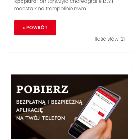
kpopiara
i on tanczyla choreografie bts i
monsta x na trampolinie nwm
« POWRÓT
Ilość słów: 21