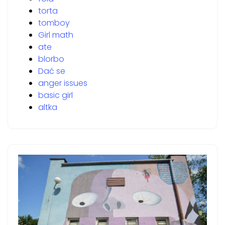
torta
tomboy
Girl math
ate
blorbo
Dać se
anger issues
basic girl
altka