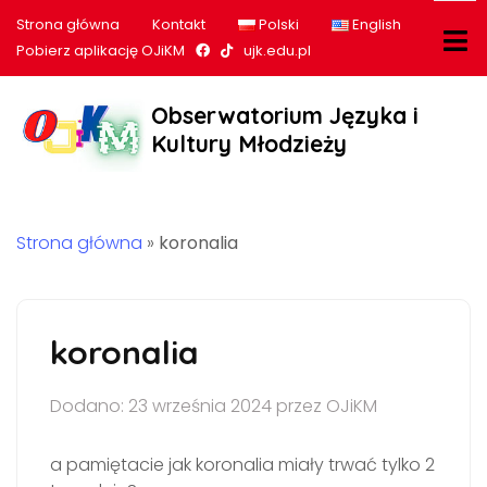
Strona główna
Kontakt
Polski
English
Nasz profil na Facebook
Nasz profil na tiktok
Pobierz aplikację OJiKM
ujk.edu.pl
Obserwatorium Języka i
Kultury Młodzieży
Strona główna
»
koronalia
koronalia
Dodano: 23 września 2024 przez OJiKM
a pamiętacie jak koronalia miały trwać tylko 2