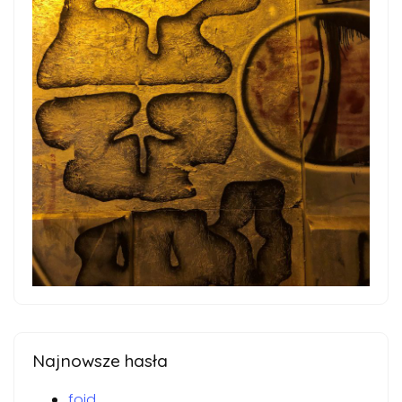
Najnowsze hasła
foid