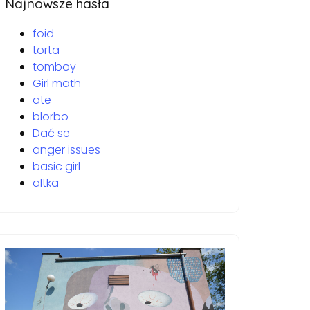
Najnowsze hasła
foid
torta
tomboy
Girl math
ate
blorbo
Dać se
anger issues
basic girl
altka