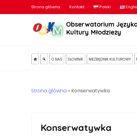
Strona główna
Kontakt
Polski
Engli
Obserwatorium Języka
Kultury Młodzieży
O NAS
SŁOWNIK
NIEZBĘDNIK KULTUROWY
Strona główna
»
Konserwatywka
Konserwatywka