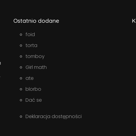
Ostatnio dodane
K
foid
torta
tomboy
a
Girl math
w
ate
blorbo
Dać se
Deklaracja dostępności