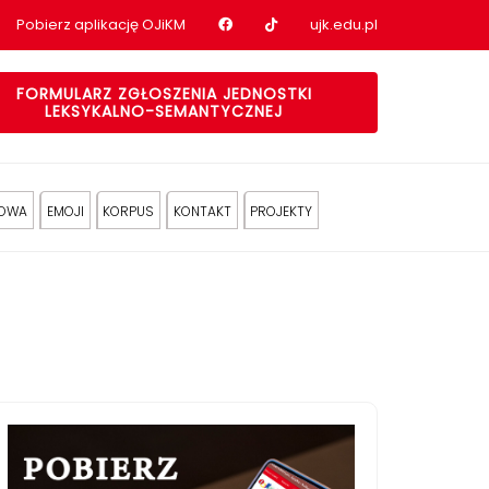
Nasz profil na Facebook
Nasz profil na tiktok
Pobierz aplikację OJiKM
ujk.edu.pl
FORMULARZ ZGŁOSZENIA JEDNOSTKI
LEKSYKALNO-SEMANTYCZNEJ
KOWA
EMOJI
KORPUS
KONTAKT
PROJEKTY