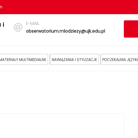
sh
E-MAIL
 i
obserwatorium.mlodziezy@ujk.edu.pl
MATERIAŁY MULTIMEDIALNE
NAWIĄZANIA I STYLIZACJE
POCZEKALNIA JĘZY