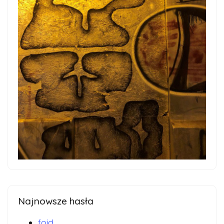
Najnowsze hasła
foid