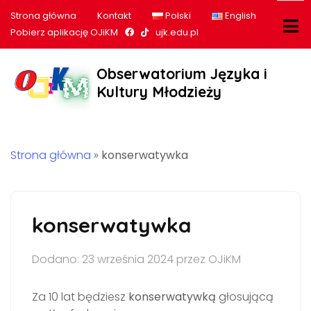
Strona główna
Kontakt
Polski
English
Nasz profil na Facebook
Nasz profil na tiktok
Pobierz aplikację OJiKM
ujk.edu.pl
Obserwatorium Języka i
Kultury Młodzieży
Strona główna
»
konserwatywka
konserwatywka
Dodano: 23 września 2024 przez OJiKM
Za 10 lat będziesz
konserwatywką
głosującą