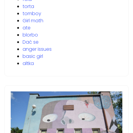
torta
tomboy
Girl math
ate
blorbo
Dać se
anger issues
basic girl
altka