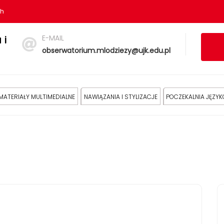
sh
E-MAIL
 i
obserwatorium.mlodziezy@ujk.edu.pl
MATERIAŁY MULTIMEDIALNE
NAWIĄZANIA I STYLIZACJE
POCZEKALNIA JĘZY