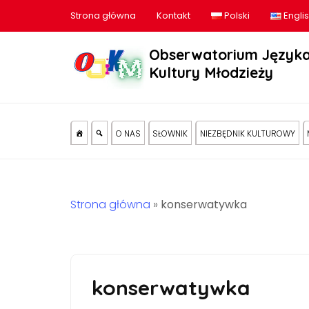
Strona główna
Kontakt
Polski
Engli
Obserwatorium Języka
Kultury Młodzieży
O NAS
SŁOWNIK
NIEZBĘDNIK KULTUROWY
Strona główna
»
konserwatywka
konserwatywka