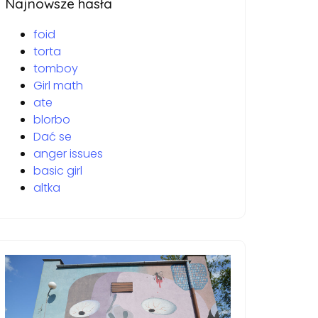
Najnowsze hasła
foid
torta
tomboy
Girl math
ate
blorbo
Dać se
anger issues
basic girl
altka