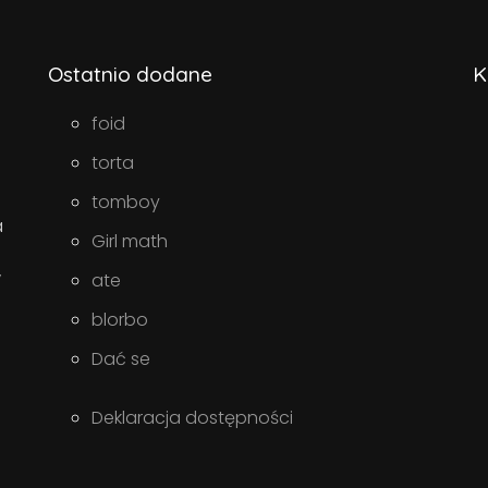
Ostatnio dodane
K
foid
torta
tomboy
a
Girl math
w
ate
blorbo
Dać se
Deklaracja dostępności