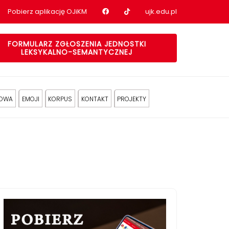
Nasz profil na Facebook
Nasz profil na tiktok
Pobierz aplikację OJiKM
ujk.edu.pl
FORMULARZ ZGŁOSZENIA JEDNOSTKI
LEKSYKALNO-SEMANTYCZNEJ
KOWA
EMOJI
KORPUS
KONTAKT
PROJEKTY