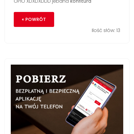
OPIO XDXDXDDD jebana
konfitura
« POWRÓT
Ilość słów: 13