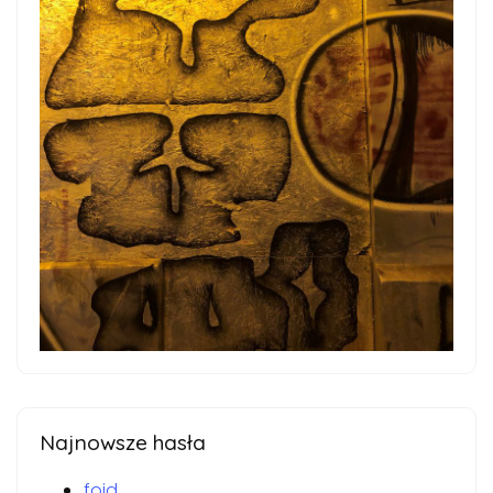
Najnowsze hasła
foid