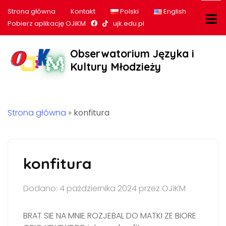
Strona główna
Kontakt
Polski
English
Nasz profil na Facebook
Nasz profil na tiktok
Pobierz aplikację OJiKM
ujk.edu.pl
Obserwatorium Języka i
Kultury Młodzieży
Strona główna
»
konfitura
konfitura
Dodano: 4 października 2024 przez OJiKM
BRAT SIE NA MNIE ROZJEBAL DO MATKI ZE BIORE