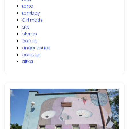
torta
tomboy
Girl math
ate
blorbo
Dać se
anger issues
basic girl
altka