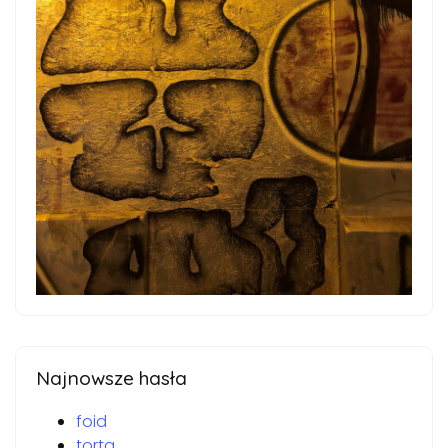
Najnowsze hasła
foid
torta