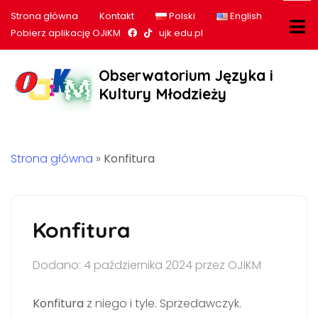
Strona główna
Kontakt
Polski
English
Nasz profil na Facebook
Nasz profil na tiktok
Pobierz aplikację OJiKM
ujk.edu.pl
Obserwatorium Języka i
Kultury Młodzieży
Strona główna
»
Konfitura
Konfitura
Dodano: 4 października 2024 przez OJiKM
Konfitura
z niego i tyle. Sprzedawczyk.