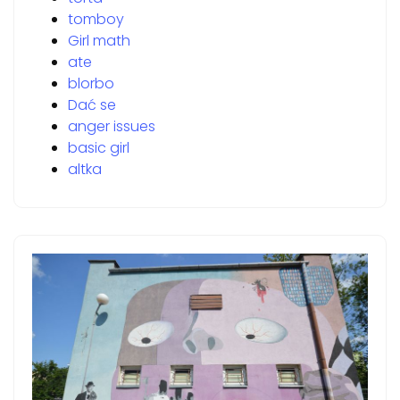
tomboy
Girl math
ate
blorbo
Dać se
anger issues
basic girl
altka