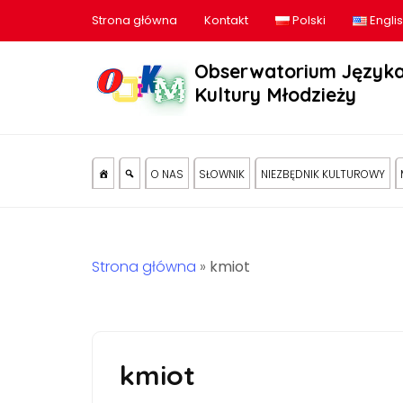
Strona główna
Kontakt
Polski
Engli
Obserwatorium Języka
Kultury Młodzieży
O NAS
SŁOWNIK
NIEZBĘDNIK KULTUROWY
Strona główna
»
kmiot
kmiot