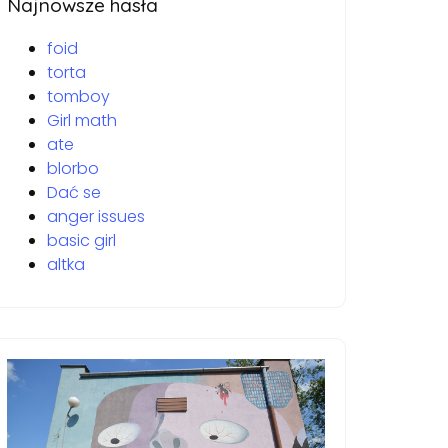
Najnowsze hasła
foid
torta
tomboy
Girl math
ate
blorbo
Dać se
anger issues
basic girl
altka