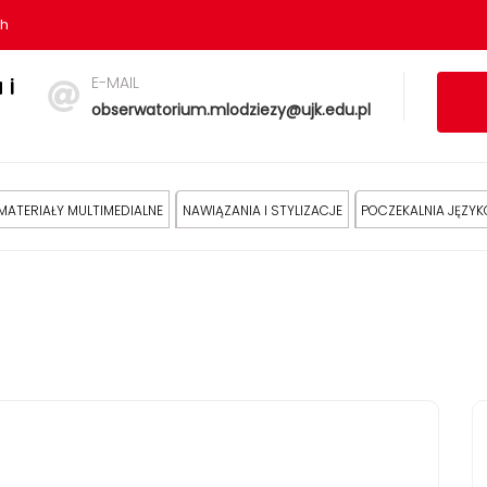
sh
E-MAIL
 i
obserwatorium.mlodziezy@ujk.edu.pl
MATERIAŁY MULTIMEDIALNE
NAWIĄZANIA I STYLIZACJE
POCZEKALNIA JĘZY