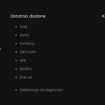
Ostatnio dodane
K
foid
torta
tomboy
a
Girl math
w
ate
blorbo
Dać se
Deklaracja dostępności