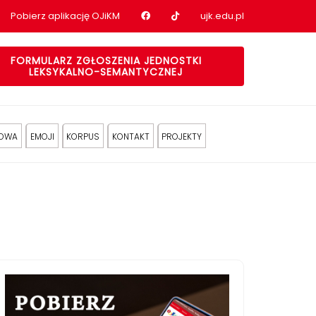
Nasz profil na Facebook
Nasz profil na tiktok
Pobierz aplikację OJiKM
ujk.edu.pl
FORMULARZ ZGŁOSZENIA JEDNOSTKI
LEKSYKALNO-SEMANTYCZNEJ
KOWA
EMOJI
KORPUS
KONTAKT
PROJEKTY