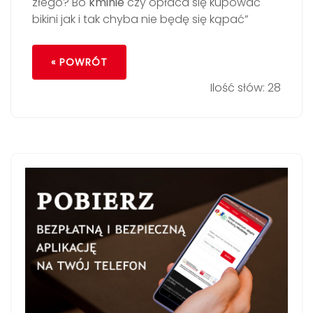
złego? Bo
kminie
czy opłaca się kupować
bikini jak i tak chyba nie będę się kąpać”
« POWRÓT
Ilość słów: 28