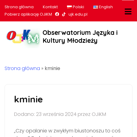
Strona główna
Kontakt
Polski
English
Nasz profil na Facebook
Nasz profil na tiktok
Pobierz aplikację OJiKM
ujk.edu.pl
Obserwatorium Języka i
Kultury Młodzieży
Strona główna
»
kminie
kminie
Dodano: 23 września 2024 przez OJiKM
„Czy opalanie w zwykłym biustonoszu to coś