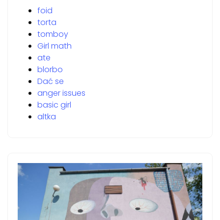
foid
torta
tomboy
Girl math
ate
blorbo
Dać se
anger issues
basic girl
altka