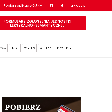
Nasz profil na Facebook
Nasz profil na tiktok
Pobierz aplikację OJiKM
ujk.edu.pl
FORMULARZ ZGŁOSZENIA JEDNOSTKI
LEKSYKALNO-SEMANTYCZNEJ
KOWA
EMOJI
KORPUS
KONTAKT
PROJEKTY