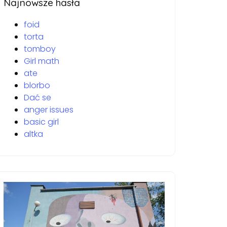
Najnowsze hasła
foid
torta
tomboy
Girl math
ate
blorbo
Dać se
anger issues
basic girl
altka