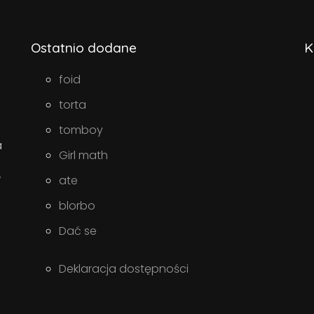
Ostatnio dodane
K
foid
torta
tomboy
a
Girl math
w
ate
blorbo
Dać se
Deklaracja dostępności