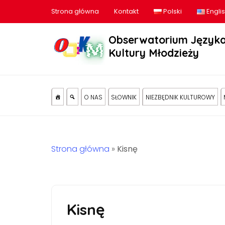
Strona główna
Kontakt
Polski
Engli
Obserwatorium Języka
Kultury Młodzieży
O NAS
SŁOWNIK
NIEZBĘDNIK KULTUROWY
Strona główna
»
Kisnę
Kisnę