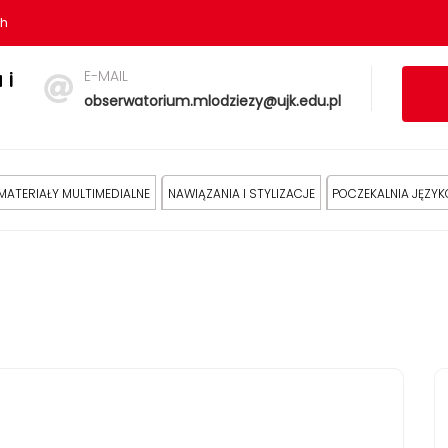
sh
E-MAIL
 i
obserwatorium.mlodziezy@ujk.edu.pl
MATERIAŁY MULTIMEDIALNE
NAWIĄZANIA I STYLIZACJE
POCZEKALNIA JĘZY