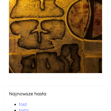
Najnowsze hasła
foid
torta