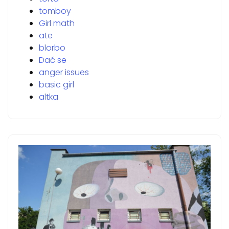
tomboy
Girl math
ate
blorbo
Dać se
anger issues
basic girl
altka