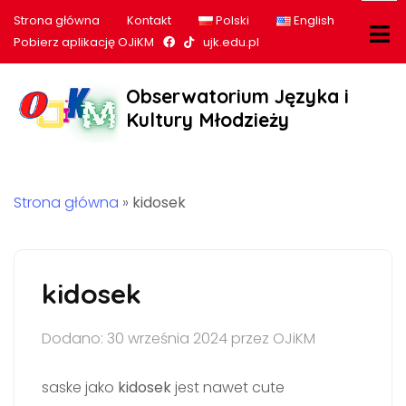
Strona główna
Kontakt
Polski
English
Nasz profil na Facebook
Nasz profil na tiktok
Pobierz aplikację OJiKM
ujk.edu.pl
Obserwatorium Języka i
Kultury Młodzieży
Strona główna
»
kidosek
kidosek
Dodano: 30 września 2024 przez OJiKM
saske jako
kidosek
jest nawet cute