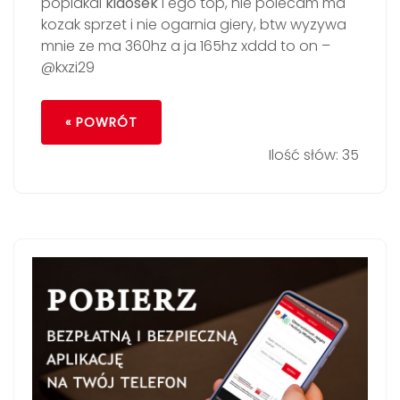
poplakal
kidosek
i ego top, nie polecam ma
kozak sprzet i nie ogarnia giery, btw wyzywa
mnie ze ma 360hz a ja 165hz xddd to on –
@kxzi29
« POWRÓT
Ilość słów: 35