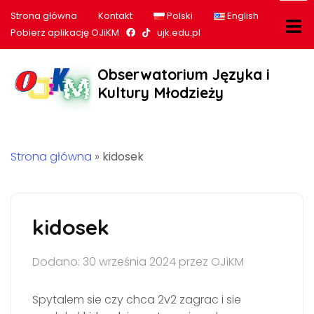
Strona główna
Kontakt
Polski
English
Nasz profil na Facebook
Nasz profil na tiktok
Pobierz aplikację OJiKM
ujk.edu.pl
Obserwatorium Języka i
Kultury Młodzieży
Strona główna
»
kidosek
kidosek
Dodano: 30 września 2024 przez OJiKM
Spytalem sie czy chca 2v2 zagrac i sie