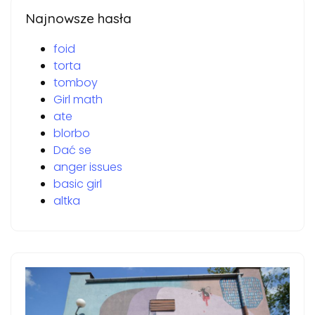
Najnowsze hasła
foid
torta
tomboy
Girl math
ate
blorbo
Dać se
anger issues
basic girl
altka