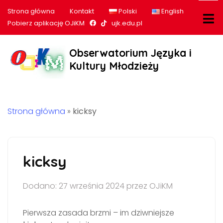
Strona główna
Kontakt
Polski
English
Nasz profil na Facebook
Nasz profil na tiktok
Pobierz aplikację OJiKM
ujk.edu.pl
Obserwatorium Języka i
Kultury Młodzieży
Strona główna
»
kicksy
kicksy
Dodano: 27 września 2024 przez OJiKM
Pierwsza zasada brzmi – im dziwniejsze