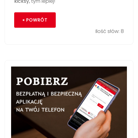
kicksy,
tym lepiej!
« POWRÓT
Ilość słów: 8