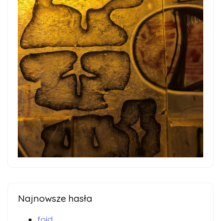
Najnowsze hasła
foid