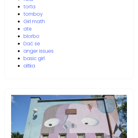
torta
tomboy
Girl math
ate
blorbo
Dać se
anger issues
basic girl
altka