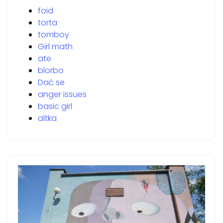
foid
torta
tomboy
Girl math
ate
blorbo
Dać se
anger issues
basic girl
altka