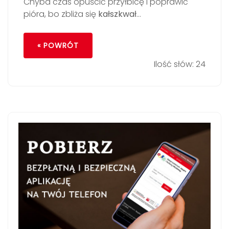
Chyba czas opuścić przyłbicę i poprawić
pióra, bo zbliża się
kałszkwał
…
« POWRÓT
Ilość słów: 24