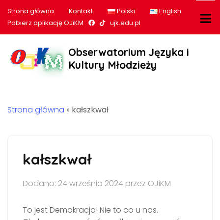
Strona główna
Kontakt
Polski
English
Nasz profil na Facebook
Nasz profil na tiktok
Pobierz aplikację OJiKM
ujk.edu.pl
Obserwatorium Języka i
Kultury Młodzieży
Strona główna
»
kałszkwał
kałszkwał
Dodano: 24 września 2024 przez OJiKM
To jest Demokracja! Nie to co u nas.